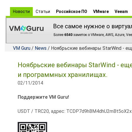
Новости
Статьи
Российское ПО
VMware
Veeam
Все самое нужное о виртуа
Более
6540
заметок о VMware, AWS, Azure, Vee
VM Guru
/
News
/ Ноябрьские вебинары StarWind - ещ
Ноябрьские вебинары StarWind - ещ
и программных хранилищах.
02/11/2014
Поддержите VM Guru!
USDT / TRC20, адрес: TCDP7d9hBM4dhU2mBt5oX2