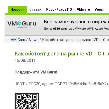
Новости
Статьи
Российское ПО
VMware
Veeam
Все самое нужное о виртуа
Более
6540
заметок о VMware, AWS, Azure, Vee
VM Guru
/
News
/ Как обстоят дела на рынке VDI - Citr
Как обстоят дела на рынке VDI - Citr
16/08/2011
Поддержите VM Guru!
USDT / TRC20, адрес: TCDP7d9hBM4dhU2mBt5oX2