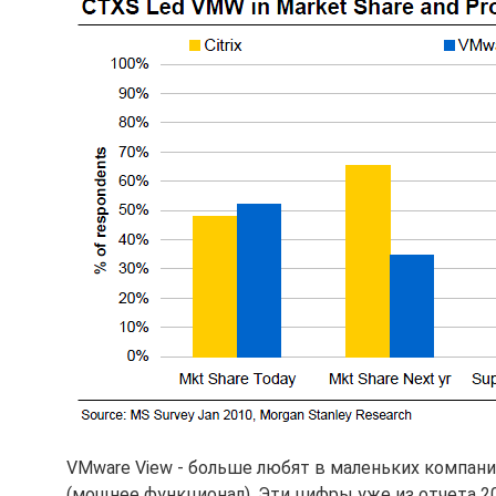
VMware View - больше любят в маленьких компания
(мощнее функционал). Эти цифры уже из отчета 20