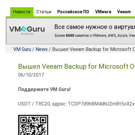
Новости
Статьи
Российское ПО
VMware
Veeam
Все самое нужное о виртуа
Более
6540
заметок о VMware, AWS, Azure, Vee
VM Guru
/
News
/ Вышел Veeam Backup for Microsoft O
Вышел Veeam Backup for Microsoft Of
06/10/2017
Поддержите VM Guru!
USDT / TRC20, адрес: TCDP7d9hBM4dhU2mBt5oX2