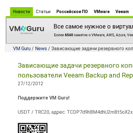
Новости
Статьи
Российское ПО
VMware
Veeam
Все самое нужное о виртуа
Более
6540
заметок о VMware, AWS, Azure, Vee
VM Guru
/
News
/ Зависающие задачи резервного копи
Зависающие задачи резервного копи
пользователи Veeam Backup and Repl
27/12/2012
Поддержите VM Guru!
USDT / TRC20, адрес: TCDP7d9hBM4dhU2mBt5oX2