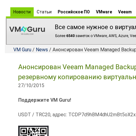
Новости
Статьи
Российское ПО
VMware
Veeam
Все самое нужное о виртуа
Более
6540
заметок о VMware, AWS, Azure, Vee
VM Guru
/
News
/ Анонсирован Veeam Managed Backup 
Анонсирован Veeam Managed Backup Po
резервному копированию виртуальн
27/10/2015
Поддержите VM Guru!
USDT / TRC20, адрес: TCDP7d9hBM4dhU2mBt5oX2