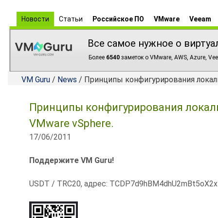
Новости
Статьи
Российское ПО
VMware
Veeam
Все самое нужное о виртуа
Более
6540
заметок о VMware, AWS, Azure, Vee
VM Guru
/
News
/ Принципы конфигурирования локаль
Принципы конфигурирования локаль
VMware vSphere.
17/06/2011
Поддержите VM Guru!
USDT / TRC20, адрес: TCDP7d9hBM4dhU2mBt5oX2