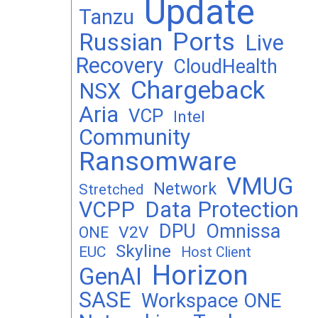
Update
Tanzu
Ports
Russian
Live
Recovery
CloudHealth
Chargeback
NSX
Aria
VCP
Intel
Community
Ransomware
VMUG
Network
Stretched
VCPP
Data Protection
DPU
Omnissa
V2V
ONE
Skyline
EUC
Host Client
Horizon
GenAI
SASE
Workspace ONE