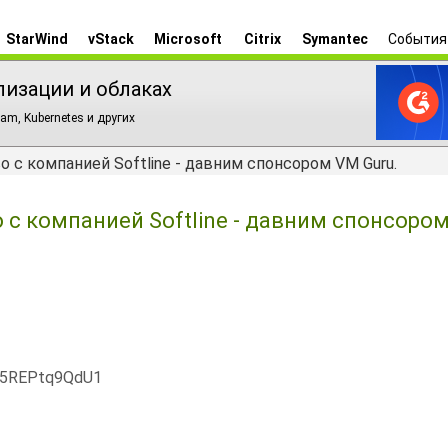
StarWind
vStack
Microsoft
Citrix
Symantec
События
лизации и облаках
am, Kubernetes и других
с компанией Softline - давним спонсором VM Guru.
с компанией Softline - давним спонсоро
x5REPtq9QdU1