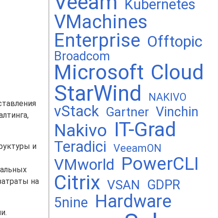
Veeam
Kubernetes
VMachines
Enterprise
Offtopic
Broadcom
Microsoft
Cloud
StarWind
NAKIVO
ставления
vStack
Vinchin
Gartner
алтинга,
IT-Grad
Nakivo
Teradici
руктуры и
VeeamON
PowerCLI
VMworld
уальных
Citrix
затраты на
GDPR
VSAN
Hardware
5nine
и.