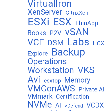
VirtualIron
XenServer
CitrixXen
ESXi
ESX
ThinApp
vSAN
Books
P2V
Labs
VCF
DSM
HCX
Backup
Explore
Operations
VKS
Workstation
Avi
Memory
esxtop
VMConAWS
Private AI
VMmark
Certification
NVMe
VCDX
AI
vDefend