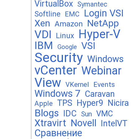
VirtualBox
Symantec
Login VSI
Softline
EMC
Xen
NetApp
Amazon
Hyper-V
VDI
Linux
IBM
VSI
Google
Security
Windows
vCenter
Webinar
View
Events
VKernel
Windows 7
Caravan
TPS
Hyper9
Nicira
Apple
Blogs
IDC
VMC
Sun
Xtravirt
Novell
IntelVT
Сравнение