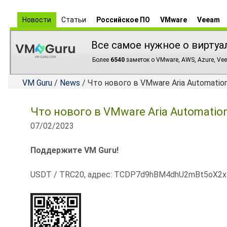
Новости
Статьи
Российское ПО
VMware
Veeam
Все самое нужное о виртуа
Более
6540
заметок о VMware, AWS, Azure, Vee
VM Guru
/
News
/ Что нового в VMware Aria Automation 
Что нового в VMware Aria Automation 
07/02/2023
Поддержите VM Guru!
USDT / TRC20, адрес: TCDP7d9hBM4dhU2mBt5oX2