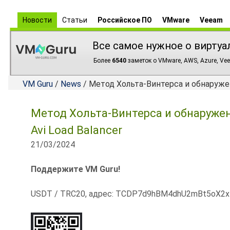
Новости
Статьи
Российское ПО
VMware
Veeam
Все самое нужное о виртуа
Более
6540
заметок о VMware, AWS, Azure, Vee
VM Guru
/
News
/ Метод Хольта-Винтерса и обнаруже
Метод Хольта-Винтерса и обнаруже
Avi Load Balancer
21/03/2024
Поддержите VM Guru!
USDT / TRC20, адрес: TCDP7d9hBM4dhU2mBt5oX2