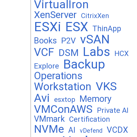
VirtualIron
XenServer
CitrixXen
ESXi
ESX
ThinApp
vSAN
Books
P2V
Labs
VCF
DSM
HCX
Backup
Explore
Operations
VKS
Workstation
Avi
Memory
esxtop
VMConAWS
Private AI
VMmark
Certification
NVMe
VCDX
AI
vDefend