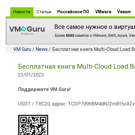
Новости
Статьи
Российское ПО
VMware
Veeam
Все самое нужное о виртуа
Более
6540
заметок о VMware, AWS, Azure, Vee
VM Guru
/
News
/ Бесплатная книга Multi-Cloud Load B
Бесплатная книга Multi-Cloud Load B
23/01/2023
Поддержите VM Guru!
USDT / TRC20, адрес: TCDP7d9hBM4dhU2mBt5oX2