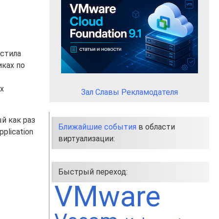
устила
иках по
х
Зал Славы Рекламодателя
й как раз
Ближайшие события
в области
plication
виртуализации:
Быстрый переход:
VMware