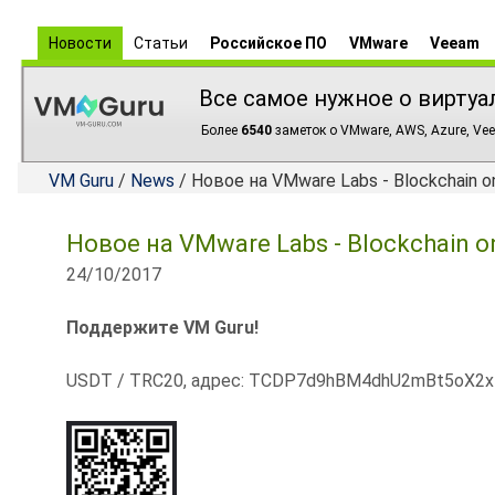
Новости
Статьи
Российское ПО
VMware
Veeam
Все самое нужное о виртуа
Более
6540
заметок о VMware, AWS, Azure, Vee
VM Guru
/
News
/ Новое на VMware Labs - Blockchain o
Новое на VMware Labs - Blockchain o
24/10/2017
Поддержите VM Guru!
USDT / TRC20, адрес: TCDP7d9hBM4dhU2mBt5oX2