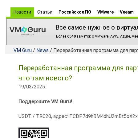
Новости
Статьи
Российское ПО
VMware
Veeam
Все самое нужное о виртуа
Более
6540
заметок о VMware, AWS, Azure, Vee
VM Guru
/
News
/ Переработанная программа для парт
Переработанная программа для парт
что там нового?
19/03/2025
Поддержите VM Guru!
USDT / TRC20, адрес: TCDP7d9hBM4dhU2mBt5oX2