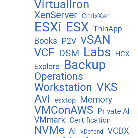
VirtualIron
XenServer
CitrixXen
ESXi
ESX
ThinApp
vSAN
Books
P2V
Labs
VCF
DSM
HCX
Backup
Explore
Operations
VKS
Workstation
Avi
Memory
esxtop
VMConAWS
Private AI
VMmark
Certification
NVMe
VCDX
AI
vDefend