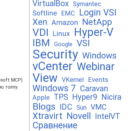
VirtualBox
Symantec
Login VSI
Softline
EMC
Xen
NetApp
Amazon
Hyper-V
VDI
Linux
IBM
VSI
Google
Security
Windows
vCenter
Webinar
View
Events
VKernel
osoft MCP)
Windows 7
Caravan
ю толпу.
TPS
Hyper9
Nicira
Apple
Blogs
IDC
VMC
Sun
Xtravirt
Novell
IntelVT
Сравнение