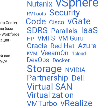
vSphere
Nutanix
Security
RVTools
vGate
Code
Cisco
ata Center
SDRS
IaaS
на базе
Parallels
-Workforce
VMFS
VM Guru
HP
ация -
Oracle
Azure
Red Hat
VeeamOn
KVM
1cloud
й или
DevOps
Docker
 VCA
Storage
NVIDIA
Partnership
Dell
Virtual SAN
Virtualization
vRealize
VMTurbo