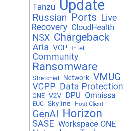
Update
Tanzu
Ports
Russian
Live
Recovery
CloudHealth
Chargeback
NSX
Aria
VCP
Intel
Community
Ransomware
VMUG
Network
Stretched
VCPP
Data Protection
DPU
Omnissa
V2V
ONE
Skyline
EUC
Host Client
Horizon
GenAI
SASE
Workspace ONE