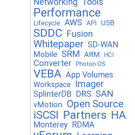
Networking
Tools
Performance
AWS
USB
Lifecycle
API
SDDC
Fusion
Whitepaper
SD-WAN
SRM
Mobile
ARM
HCI
Converter
Photon OS
VEBA
App Volumes
Imager
Workspace
SAN
DRS
SplinterDB
Open Source
vMotion
Partners
iSCSI
HA
Monterey
RDMA