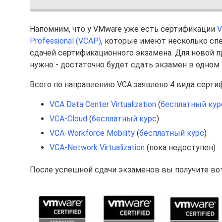
Напомним, что у VMware уже есть сертификации
V
Professional (VCAP)
, которые имеют несколько сп
сдачей сертификационного экзамена. Для новой пр
нужно - достаточно будет сдать экзамен в одном 
Всего по направлению VCA заявлено 4 вида серти
VCA Data Center Virtualization
(
бесплатный кур
VCA-Cloud
(
бесплатный курс
)
VCA-Workforce Mobility
(
бесплатный курс
)
VCA-Network Virtualization
(пока недоступен)
После успешной сдачи экзаменов вы получите во