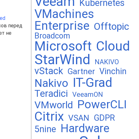
Veeam
Kubernetes
VMachines
ced
Enterprise
Offtopic
сов перед
ет не
Broadcom
Microsoft
Cloud
StarWind
NAKIVO
vStack
Vinchin
Gartner
IT-Grad
Nakivo
Teradici
VeeamON
PowerCLI
VMworld
Citrix
GDPR
VSAN
Hardware
5nine