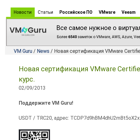
Новости
Статьи
Российское ПО
VMware
Veeam
Все самое нужное о виртуа
Более
6540
заметок о VMware, AWS, Azure, Vee
VM Guru
/
News
/ Новая сертификация VMware Certifie
Новая сертификация VMware Certifie
курс.
02/09/2013
Поддержите VM Guru!
USDT / TRC20, адрес: TCDP7d9hBM4dhU2mBt5oX2