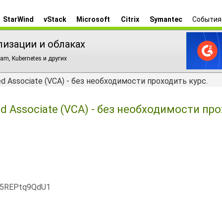
StarWind
vStack
Microsoft
Citrix
Symantec
События
лизации и облаках
am, Kubernetes и других
d Associate (VCA) - без необходимости проходить курс.
d Associate (VCA) - без необходимости пр
x5REPtq9QdU1