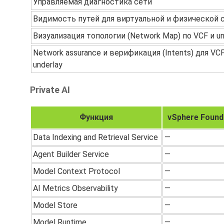
Управляемая диагностика сети
Видимость путей для виртуальной и физической 
Визуализация топологии (Network Map) по VCF и un
Network assurance и верификация (Intents) для VCF
underlay
Private AI
Функция
vSphere Found
Data Indexing and Retrieval Service
—
Agent Builder Service
—
Model Context Protocol
—
AI Metrics Observability
—
Model Store
—
Model Runtime
—