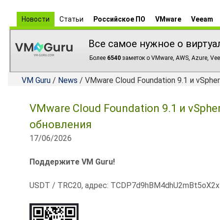
Новости
Статьи
Российское ПО
VMware
Veeam
Все самое нужное о виртуа
Более
6540
заметок о VMware, AWS, Azure, Vee
VM Guru
/
News
/ VMware Cloud Foundation 9.1 и vSphe
VMware Cloud Foundation 9.1 и vSphe
обновления
17/06/2026
Поддержите VM Guru!
USDT / TRC20, адрес: TCDP7d9hBM4dhU2mBt5oX2