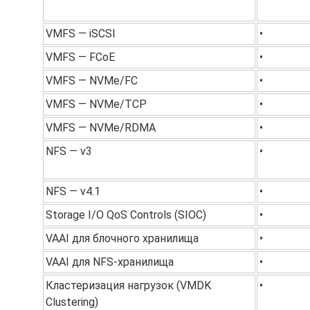
VMFS — iSCSI
•
VMFS — FCoE
•
VMFS — NVMe/FC
•
VMFS — NVMe/TCP
•
VMFS — NVMe/RDMA
•
NFS — v3
•
NFS — v4.1
•
Storage I/O QoS Controls (SIOC)
•
VAAI для блочного хранилища
•
VAAI для NFS-хранилища
•
Кластеризация нагрузок (VMDK
•
Clustering)