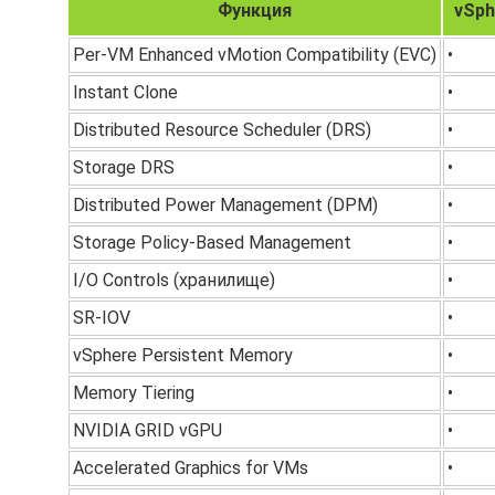
Функция
vSph
Per-VM Enhanced vMotion Compatibility (EVC)
•
Instant Clone
•
Distributed Resource Scheduler (DRS)
•
Storage DRS
•
Distributed Power Management (DPM)
•
Storage Policy-Based Management
•
I/O Controls (хранилище)
•
SR-IOV
•
vSphere Persistent Memory
•
Memory Tiering
•
NVIDIA GRID vGPU
•
Accelerated Graphics for VMs
•