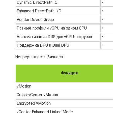
Dynamic DirectPath IO
•
Enhanced DirectPath I/O
•
Vendor Device Group
•
Разные профили vGPU на одном GPU
•
Автоматизация DRS для vGPU-нагрузок
•
Поддержка DPU и Dual DPU
—
Непрерывность бизнеса:
Функция
vMotion
Cross-vCenter vMotion
Encrypted vMotion
vCenter Enhanced Linked Mode