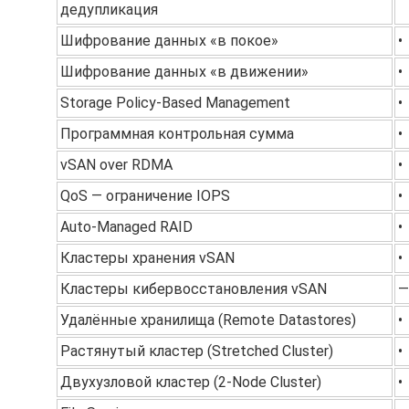
дедупликация
Шифрование данных «в покое»
•
Шифрование данных «в движении»
•
Storage Policy-Based Management
•
Программная контрольная сумма
•
vSAN over RDMA
•
QoS — ограничение IOPS
•
Auto-Managed RAID
•
Кластеры хранения vSAN
•
Кластеры кибервосстановления vSAN
—
Удалённые хранилища (Remote Datastores)
•
Растянутый кластер (Stretched Cluster)
•
Двухузловой кластер (2-Node Cluster)
•