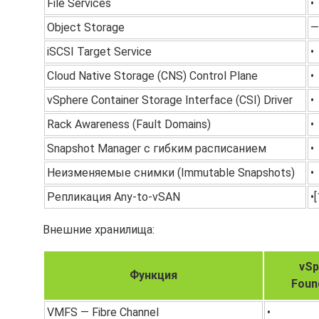
File Services
•
Object Storage
—
iSCSI Target Service
•
Cloud Native Storage (CNS) Control Plane
•
vSphere Container Storage Interface (CSI) Driver
•
Rack Awareness (Fault Domains)
•
Snapshot Manager с гибким расписанием
•
Неизменяемые снимки (Immutable Snapshots)
•
Репликация Any-to-vSAN
•
Внешние хранилища:
vSp
Функция
Foun
VMFS — Fibre Channel
•