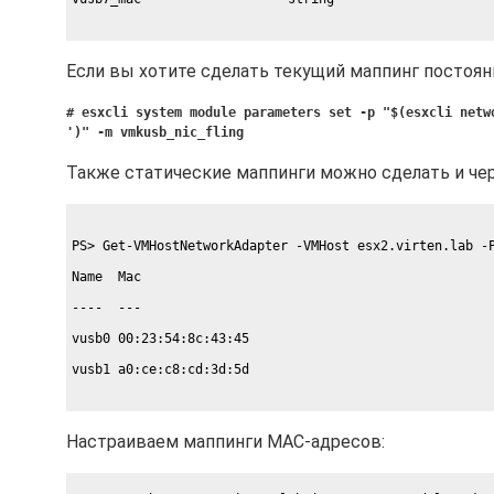
Если вы хотите сделать текущий маппинг постоян
# esxcli system module parameters set -p "$(esxcli netw
')" -m vmkusb_nic_fling
Также статические маппинги можно сделать и че
PS> Get-VMHostNetworkAdapter -VMHost esx2.virten.lab -
Name  Mac
----  ---
vusb0 00:23:54:8c:43:45
vusb1 a0:ce:c8:cd:3d:5d
Настраиваем маппинги MAC-адресов: