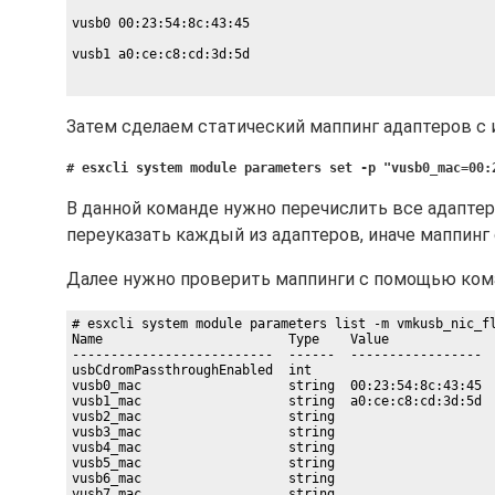
vusb0 00:23:54:8c:43:45
vusb1 a0:ce:c8:cd:3d:5d
Затем сделаем статический маппинг адаптеров с
# esxcli system module parameters set -p "vusb0_mac=00:
В данной команде нужно перечислить все адаптер
переуказать каждый из адаптеров, иначе маппинг 
Далее нужно проверить маппинги с помощью ком
# esxcli system module parameters list -m vmkusb_nic_fl
Name                        Type    Value              
--------------------------  ------  -----------------  
usbCdromPassthroughEnabled  int                        
vusb0_mac                   string  00:23:54:8c:43:45  
vusb1_mac                   string  a0:ce:c8:cd:3d:5d  
vusb2_mac                   string                     
vusb3_mac                   string                     
vusb4_mac                   string                     
vusb5_mac                   string                     
vusb6_mac                   string                     
vusb7_mac                   string                    