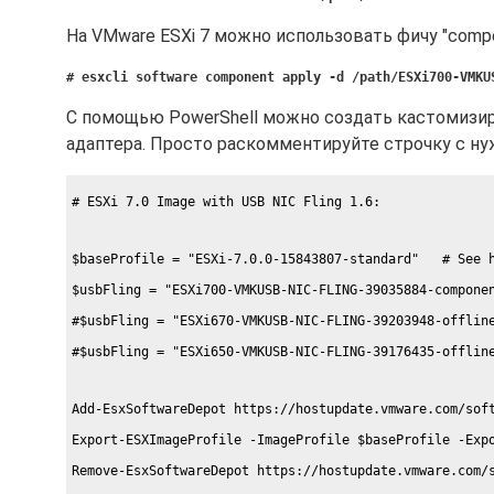
На VMware ESXi 7 можно использовать фичу "compo
# esxcli software component apply -d /path/ESXi700-VMKU
С помощью PowerShell можно создать кастомизир
адаптера. Просто раскомментируйте строчку с ну
# ESXi 7.0 Image with USB NIC Fling 1.6:
$baseProfile = "ESXi-7.0.0-15843807-standard"   # See 
$usbFling = "ESXi700-VMKUSB-NIC-FLING-39035884-compone
#$usbFling = "ESXi670-VMKUSB-NIC-FLING-39203948-offlin
#$usbFling = "ESXi650-VMKUSB-NIC-FLING-39176435-offlin
Add-EsxSoftwareDepot https://hostupdate.vmware.com/sof
Export-ESXImageProfile -ImageProfile $baseProfile -Exp
Remove-EsxSoftwareDepot https://hostupdate.vmware.com/