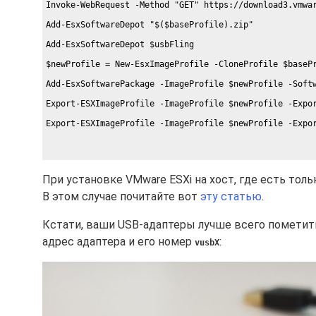
Invoke-WebRequest -Method "GET" https://download3.vmwa
Add-EsxSoftwareDepot "$($baseProfile).zip"
Add-EsxSoftwareDepot $usbFling
$newProfile = New-EsxImageProfile -CloneProfile $baseP
Add-EsxSoftwarePackage -ImageProfile $newProfile -Soft
Export-ESXImageProfile -ImageProfile $newProfile -Expo
Export-ESXImageProfile -ImageProfile $newProfile -Expo
При установке VMware ESXi на хост, где есть тол
В этом случае почитайте вот
эту статью
.
Кстати, ваши USB-адаптеры лучше всего пометить
адрес адаптера и его номер
:
vusbX