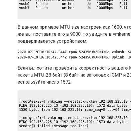
vusb0   Pseudo       uether      Up   1000Mbps   Full  
В данном примере MTU size настроен как 1600, что
же вы поставите его в 9000, то увидите в vmkernel
поддерживается устройством:
2020-07-19T16:10:42.344Z cpu6:524356)WARNING: vmkusb: S
2020-07-19T16:10:42.344Z cpu6:524356)WARNING: Uplink: 1
Если вы хотите проверить корректность вашего M
пакета MTU-28 байт (8 байт на заголовок ICMP и 20
используйте число 1572:
[root@esx2:~] vmkping ++netstack=vxlan 192.168.225.10 -
PING 192.168.225.10 (192.168.225.10): 1572 data bytes

1580 bytes from 192.168.225.10: icmp_seq=0 ttl=64 time=
[root@esx2:~] vmkping ++netstack=vxlan 192.168.225.10 -
PING 192.168.225.10 (192.168.225.10): 1573 data bytes
