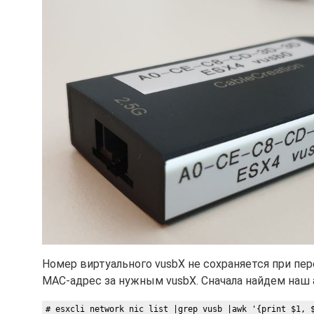
Номер виртуального vusbX не сохраняется при пер
MAC-адрес за нужным vusbX. Сначала найдем наш 
# esxcli network nic list |grep vusb |awk '{print $1, 