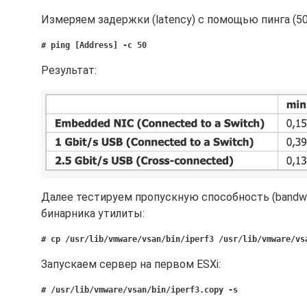
Измеряем задержки (latency) с помощью пинга (50
# ping [Address] -c 50
Результат:
Далее тестируем пропускную способность (bandwi
бинарника утилиты:
# cp /usr/lib/vmware/vsan/bin/iperf3 /usr/lib/vmware/vs
Запускаем сервер на первом ESXi:
# /usr/lib/vmware/vsan/bin/iperf3.copy -s