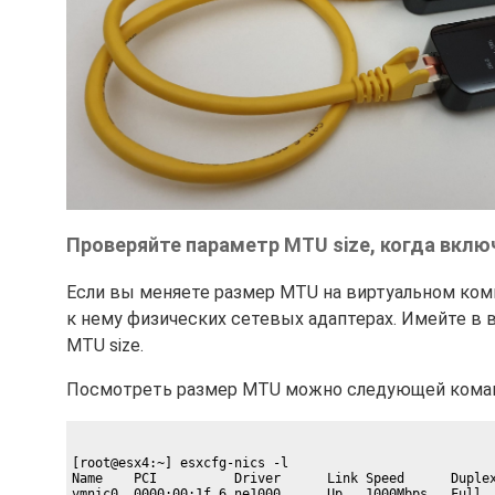
Проверяйте параметр MTU size, когда вклю
Если вы меняете размер MTU на виртуальном ком
к нему физических сетевых адаптерах. Имейте в
MTU size.
Посмотреть размер MTU можно следующей кома
[root@esx4:~] esxcfg-nics -l

Name    PCI          Driver      Link Speed      Duplex
vmnic0  0000:00:1f.6 ne1000      Up   1000Mbps   Full  