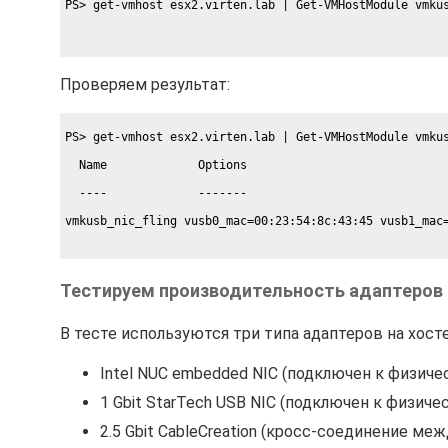
PS> get-vmhost esx2.virten.lab | Get-VMHostModule vmku
Проверяем результат:
PS> get-vmhost esx2.virten.lab | Get-VMHostModule vmku
  Name             Options
  ----             -------
vmkusb_nic_fling vusb0_mac=00:23:54:8c:43:45 vusb1_mac
Тестируем производительность адаптеров
В тесте используются три типа адаптеров на хосте
Intel NUC embedded NIC (подключен к физич
1 Gbit StarTech USB NIC (подключен к физич
2.5 Gbit CableCreation (кросс-соединение ме