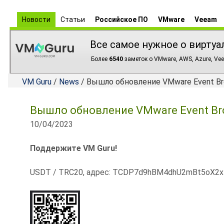
Новости
Статьи
Российское ПО
VMware
Veeam
Все самое нужное о виртуа
Более
6540
заметок о VMware, AWS, Azure, Vee
VM Guru
/
News
/ Вышло обновление VMware Event Brok
Вышло обновление VMware Event Brok
10/04/2023
Поддержите VM Guru!
USDT / TRC20, адрес: TCDP7d9hBM4dhU2mBt5oX2