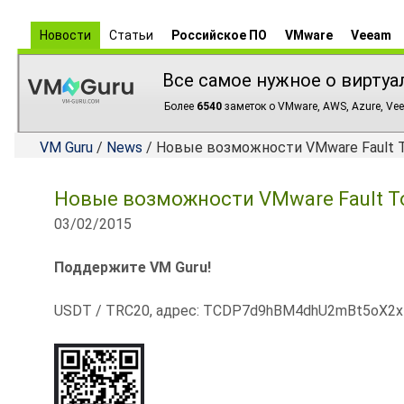
Новости
Статьи
Российское ПО
VMware
Veeam
Все самое нужное о виртуа
Более
6540
заметок о VMware, AWS, Azure, Vee
VM Guru
/
News
/ Новые возможности VMware Fault To
Новые возможности VMware Fault Tol
03/02/2015
Поддержите VM Guru!
USDT / TRC20, адрес: TCDP7d9hBM4dhU2mBt5oX2