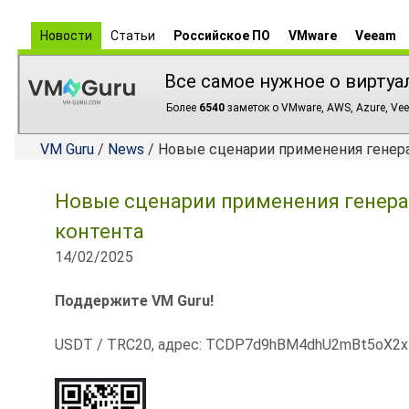
Новости
Статьи
Российское ПО
VMware
Veeam
Все самое нужное о виртуа
Более
6540
заметок о VMware, AWS, Azure, Vee
VM Guru
/
News
/ Новые cценарии применения генера
Новые cценарии применения генерат
контента
14/02/2025
Поддержите VM Guru!
USDT / TRC20, адрес: TCDP7d9hBM4dhU2mBt5oX2