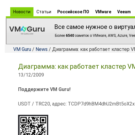
Новости
Статьи
Российское ПО
VMware
Veeam
Все самое нужное о виртуа
Более
6540
заметок о VMware, AWS, Azure, Vee
VM Guru
/
News
/ Диаграмма: как работает кластер VMwa
Диаграмма: как работает кластер VMwa
13/12/2009
Поддержите VM Guru!
USDT / TRC20, адрес: TCDP7d9hBM4dhU2mBt5oX2