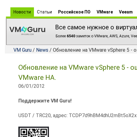
Новости
Статьи
Российское ПО
VMware
Veeam
Все самое нужное о виртуа
Более
6540
заметок о VMware, AWS, Azure, Vee
VM Guru
/
News
/ Обновление на VMware vSphere 5 - о
Обновление на VMware vSphere 5 - ош
VMware HA.
06/01/2012
Поддержите VM Guru!
USDT / TRC20, адрес: TCDP7d9hBM4dhU2mBt5oX2