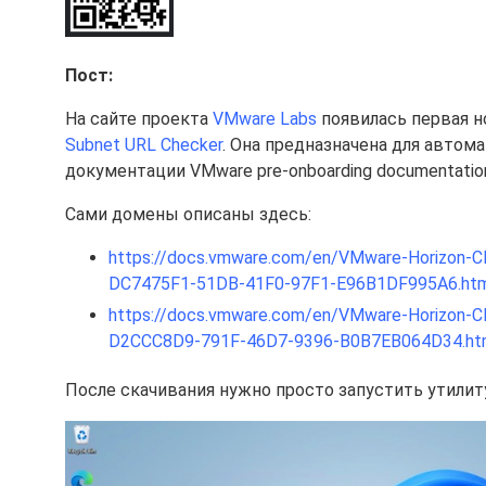
Пост:
На сайте проекта
VMware Labs
появилась первая но
Subnet URL Checker
. Она предназначена для автом
документации VMware pre-onboarding documentation
Сами домены описаны здесь:
https://docs.vmware.com/en/VMware-Horizon-Cl
DC7475F1-51DB-41F0-97F1-E96B1DF995A6.ht
https://docs.vmware.com/en/VMware-Horizon-Cl
D2CCC8D9-791F-46D7-9396-B0B7EB064D34.ht
После скачивания нужно просто запустить утилиту