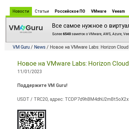
Новости
Статьи
Российское ПО
VMware
Veeam
Все самое нужное о виртуа
Более
6540
заметок о VMware, AWS, Azure, Vee
VM Guru
/
News
/ Новое на VMware Labs: Horizon Cloud
Новое на VMware Labs: Horizon Cloud
11/01/2023
Поддержите VM Guru!
USDT / TRC20, адрес: TCDP7d9hBM4dhU2mBt5oX2