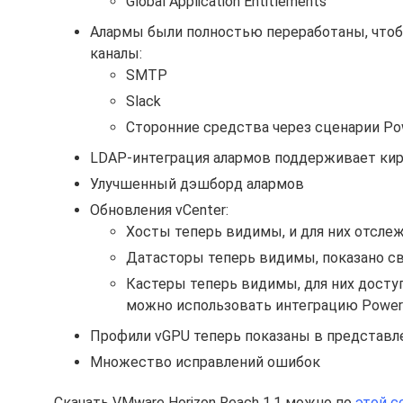
Global Application Entitlements
Алармы были полностью переработаны, что
каналы:
SMTP
Slack
Сторонние средства через сценарии Po
LDAP-интеграция алармов поддерживает ки
Улучшенный дэшборд алармов
Обновления vCenter:
Хосты теперь видимы, и для них отсле
Датасторы теперь видимы, показано с
Кастеры теперь видимы, для них доступ
можно использовать интеграцию PowerS
Профили vGPU теперь показаны в представл
Множество исправлений ошибок
Скачать VMware Horizon Reach 1.1 можно по
этой с