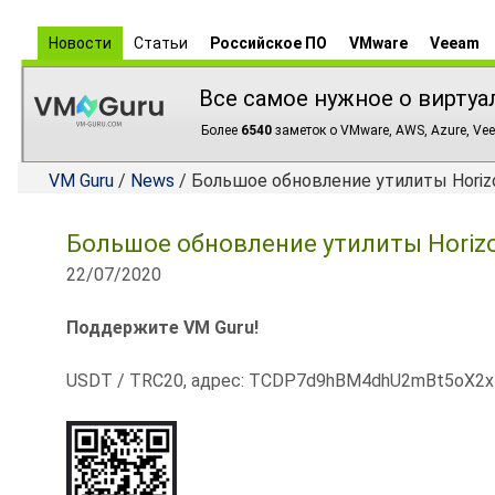
Новости
Статьи
Российское ПО
VMware
Veeam
Все самое нужное о виртуа
Более
6540
заметок о VMware, AWS, Azure, Vee
VM Guru
/
News
/ Большое обновление утилиты Horizon
Большое обновление утилиты Horizon
22/07/2020
Поддержите VM Guru!
USDT / TRC20, адрес: TCDP7d9hBM4dhU2mBt5oX2