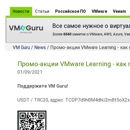
Новости
Статьи
Российское ПО
VMware
Veeam
Все самое нужное о виртуа
Более
6540
заметок о VMware, AWS, Azure, Vee
VM Guru
/
News
/ Промо-акции VMware Learning - как
Промо-акции VMware Learning - как 
01/09/2021
Поддержите VM Guru!
USDT / TRC20, адрес: TCDP7d9hBM4dhU2mBt5oX2