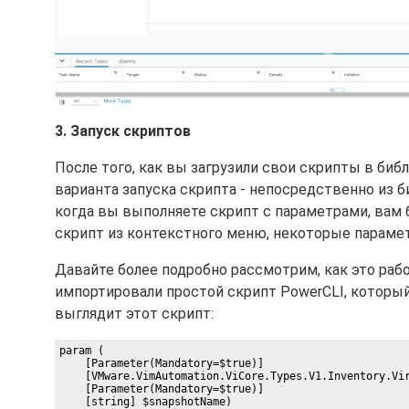
3. Запуск скриптов
После того, как вы загрузили свои скрипты в библ
варианта запуска скрипта - непосредственно из б
когда вы выполняете скрипт с параметрами, вам 
скрипт из контекстного меню, некоторые параме
Давайте более подробно рассмотрим, как это раб
импортировали простой скрипт PowerCLI, которы
выглядит этот скрипт:
param (

    [Parameter(Mandatory=$true)]

    [VMware.VimAutomation.ViCore.Types.V1.Inventory.Vir
    [Parameter(Mandatory=$true)]

    [string] $snapshotName)
