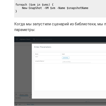
foreach ($vm in $vms) {

    New-SnapShot -VM $vm -Name $snapshotName

}

Когда мы запустили сценарий из библиотеки, мы 
параметры: