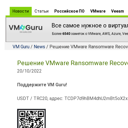
Новости
Статьи
Российское ПО
VMware
Veeam
Все самое нужное о виртуа
Более
6540
заметок о VMware, AWS, Azure, Vee
VM Guru
/
News
/ Решение VMware Ransomware Recove
Решение VMware Ransomware Recove
20/10/2022
Поддержите VM Guru!
USDT / TRC20, адрес: TCDP7d9hBM4dhU2mBt5oX2