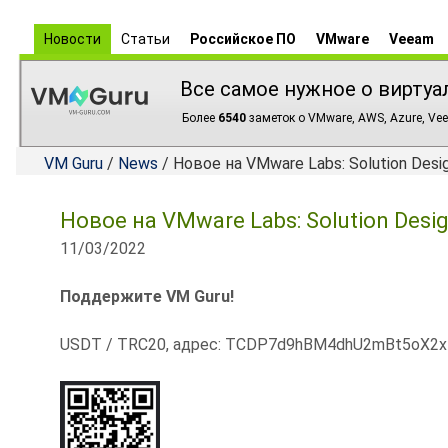
Новости
Статьи
Российское ПО
VMware
Veeam
Все самое нужное о виртуа
Более
6540
заметок о VMware, AWS, Azure, Vee
VM Guru
/
News
/ Новое на VMware Labs: Solution Desi
Новое на VMware Labs: Solution Desi
11/03/2022
Поддержите VM Guru!
USDT / TRC20, адрес: TCDP7d9hBM4dhU2mBt5oX2