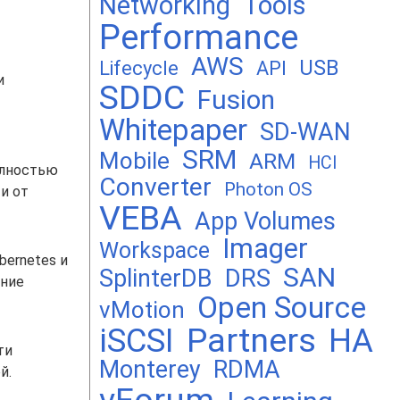
Networking
Tools
Performance
AWS
USB
Lifecycle
API
и
SDDC
Fusion
Whitepaper
SD-WAN
SRM
Mobile
ARM
HCI
олностью
Converter
Photon OS
и от
VEBA
App Volumes
Imager
Workspace
bernetes и
SAN
DRS
SplinterDB
ание
Open Source
vMotion
Partners
iSCSI
HA
ти
Monterey
RDMA
й.