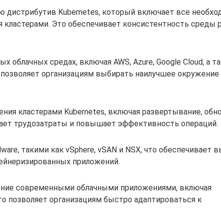
ю дистрибутив Kubernetes, который включает все необх
я кластерами. Это обеспечивает консистентность среды 
 облачных средах, включая AWS, Azure, Google Cloud, а т
то позволяет организациям выбирать наилучшее окружение
ния кластерами Kubernetes, включая развертывание, обн
ает трудозатраты и повышает эффективность операций.
are, такими как vSphere, vSAN и NSX, что обеспечивает 
тейнеризированных приложений.
ение современными облачными приложениями, включая
то позволяет организациям быстро адаптироваться к