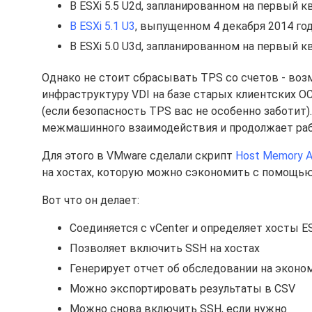
В ESXi 5.5 U2d, запланированном на первый к
В ESXi 5.1 U3
, выпущенном 4 декабря 2014 го
В ESXi 5.0 U3d, запланированном на первый к
Однако не стоит сбрасывать TPS со счетов - возм
инфраструктуру VDI на базе старых клиентских О
(если безопасность TPS вас не особенно заботит)
межмашинного взаимодействия и продолжает раб
Для этого в VMware сделали скрипт
Host Memory A
на хостах, которую можно сэкономить с помощью
Вот что он делает:
Соединяется с vCenter и определяет хосты E
Позволяет включить SSH на хостах
Генерирует отчет об обследовании на экон
Можно экспортировать результаты в CSV
Можно снова включить SSH, если нужно