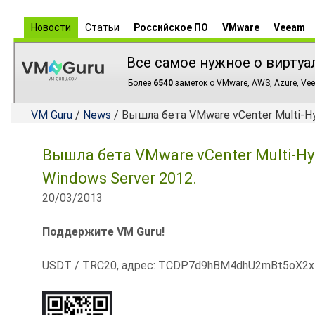
Новости
Статьи
Российское ПО
VMware
Veeam
Все самое нужное о виртуа
Более
6540
заметок о VMware, AWS, Azure, Vee
VM Guru
/
News
/ Вышла бета VMware vCenter Multi-Hyp
Вышла бета VMware vCenter Multi-Hyp
Windows Server 2012.
20/03/2013
Поддержите VM Guru!
USDT / TRC20, адрес: TCDP7d9hBM4dhU2mBt5oX2