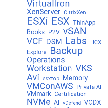
VirtualIron
XenServer
CitrixXen
ESXi
ESX
ThinApp
vSAN
Books
P2V
Labs
VCF
DSM
HCX
Backup
Explore
Operations
VKS
Workstation
Avi
Memory
esxtop
VMConAWS
Private AI
VMmark
Certification
NVMe
VCDX
AI
vDefend