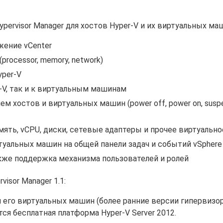
ervisor Manager для хостов Hyper-V и их виртуальных ма
жение vCenter
rocessor, memory, network)
yper-V
-V, так и к виртуальным машинам
 хостов и виртуальных машин (power off, power on, suspe
ять, vCPU, диски, сетевые адаптеры и прочее виртуально
туальных машин на общей панели задач и событий vSphere 
акже поддержка механизма пользователей и ролей
visor Manager 1.1:
и его виртуальных машин (более ранние версии гипервизо
я бесплатная платформа Hyper-V Server 2012.