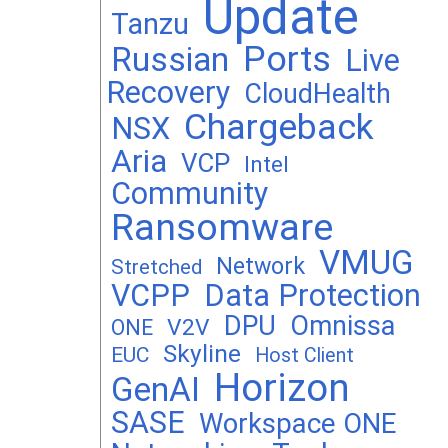
Update
Tanzu
Ports
Russian
Live
Recovery
CloudHealth
Chargeback
NSX
Aria
VCP
Intel
Community
Ransomware
VMUG
Network
Stretched
VCPP
Data Protection
DPU
Omnissa
V2V
ONE
Skyline
EUC
Host Client
Horizon
GenAI
SASE
Workspace ONE