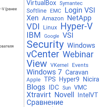
VirtualBox
Symantec
Login VSI
-V (ранее
Softline
EMC
Xen
NetApp
Amazon
Hyper-V
VDI
Linux
IBM
VSI
Google
Security
Windows
ователя
vCenter
Webinar
View
Events
VKernel
Windows 7
Caravan
TPS
Hyper9
Nicira
Apple
Blogs
IDC
VMC
Sun
Xtravirt
Novell
IntelVT
Сравнение