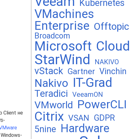
Veeam
Kubernetes
VMachines
Enterprise
Offtopic
Broadcom
Microsoft
Cloud
StarWind
NAKIVO
vStack
Vinchin
Gartner
IT-Grad
Nakivo
Teradici
VeeamON
PowerCLI
VMworld
Citrix
 Client не
GDPR
VSAN
i-
Hardware
5nine
VMware
 Windows-