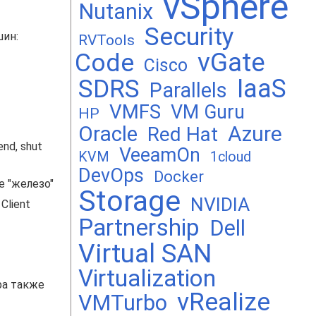
vSphere
Nutanix
Security
шин:
RVTools
vGate
Code
Cisco
SDRS
IaaS
Parallels
VMFS
VM Guru
HP
Oracle
Azure
Red Hat
nd, shut
VeeamOn
KVM
1cloud
DevOps
Docker
е "железо"
Storage
NVIDIA
Client
Partnership
Dell
Virtual SAN
Virtualization
ра также
vRealize
VMTurbo