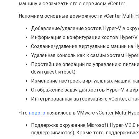
машину и связывать его с сервисом vCenter.
Напомним основные возможности vCenter Multi-Hyp
Добавление/удаление хостов Hyper-V в окру
Информация о конфигурации хостов Hyper-V (p
Создание/удаление виртуальных машин на H
Удаленная консоль как к самим хостам Hyper
Простейшие операции по управлению питанием
down guest и reset)
Изменение настроек виртуальных машин: пам
Отображение задач для хостов Hyper-V и вир
Интегрированная авторизация с vCenter, а т
Что
нового
появилось в VMware vCenter Multi-Hyper
Поддержка окружения Microsoft Hyper-V 3.0 
поддерживаются). Кроме того, поддерживаетс