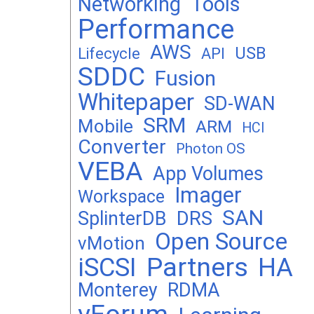
Networking
Tools
Performance
AWS
USB
Lifecycle
API
SDDC
Fusion
Whitepaper
SD-WAN
SRM
Mobile
ARM
HCI
Converter
Photon OS
VEBA
App Volumes
Imager
Workspace
SAN
DRS
SplinterDB
Open Source
vMotion
Partners
iSCSI
HA
Monterey
RDMA