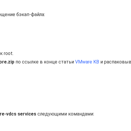
мещение бэкап-файла:
к root.
re.zip
по ссылке в конце статьи
VMware KB
и распаковыв
e-vdcs services
следующими командами: