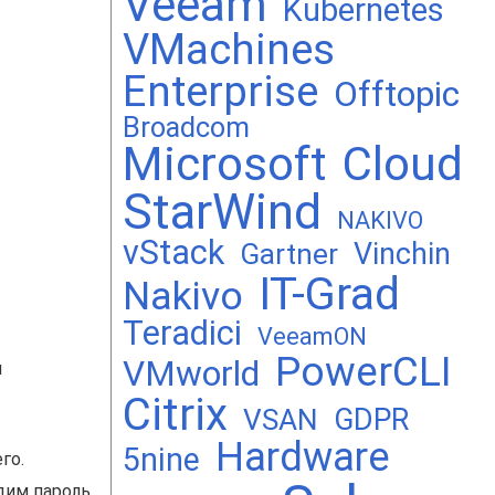
Veeam
Kubernetes
VMachines
Enterprise
Offtopic
Broadcom
Microsoft
Cloud
StarWind
NAKIVO
vStack
Vinchin
Gartner
IT-Grad
Nakivo
Teradici
VeeamON
PowerCLI
VMworld
и
Citrix
GDPR
VSAN
Hardware
5nine
го.
одим пароль