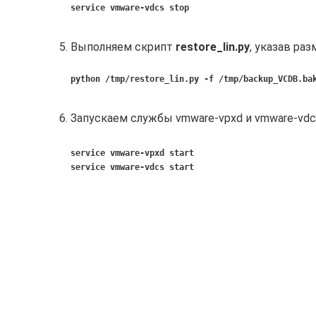
service vmware-vdcs stop
Выполняем скрипт
restore_lin.py
, указав ра
python /tmp/restore_lin.py -f /tmp/backup_VCDB.ba
Запускаем службы vmware-vpxd и vmware-vd
service vmware-vpxd start
service vmware-vdcs start