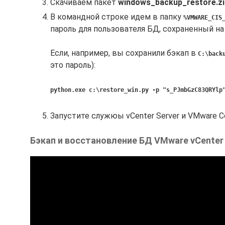
Скачиваем пакет
windows_backup_restore.zi
В командной строке идем в папку
%VMWARE_CIS
пароль для пользователя БД, сохраненный на ш
Если, например, вы сохранили бэкап в
C:\back
это пароль):
python.exe c:\restore_win.py -p "s_PJmbGzC83QRYlp
Запустите служюы vCenter Server и VMware Con
Бэкап и восстановление БД VMware vCenter S