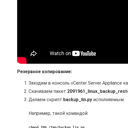
Резервное копирование:
Заходим в консоль vCenter Server Appliance ка
Скачиваем пакет
2091961_linux_backup_resto
Делаем скрипт
backup_lin.py
исполняемым.
Например, такой командой:
chmod 700 /tmp/backup_lin.py