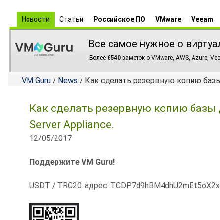
Новости
Статьи
Российское ПО
VMware
Veeam
Все самое нужное о виртуа
Более
6540
заметок о VMware, AWS, Azure, Vee
VM Guru
/
News
/ Как сделать резервную копию базы д
Как сделать резервную копию базы 
Server Appliance.
12/05/2017
Поддержите VM Guru!
USDT / TRC20, адрес: TCDP7d9hBM4dhU2mBt5oX2