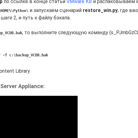
p
по ссылке в конце статьи
VMware KB
и распаковываем е
и запускаем сценарий
restore_win.py
, где вв
_HOME%\Python\
аге 2, и путь к файлу бэкапа.
, то выполните следующую команду (s_PJmbGzC8
up_VCDB.bak
" -f c:\backup_VCDB.bak
tent Library.
erver Appliance: