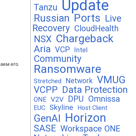
Update
Tanzu
Ports
Russian
Live
Recovery
CloudHealth
Chargeback
NSX
Aria
VCP
Intel
Community
аем его.
Ransomware
VMUG
Network
Stretched
VCPP
Data Protection
DPU
Omnissa
V2V
ONE
Skyline
EUC
Host Client
Horizon
GenAI
SASE
Workspace ONE