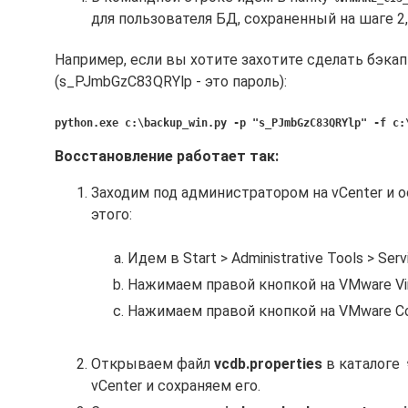
для пользователя БД, сохраненный на шаге 2, 
Например, если вы хотите захотите сделать бэка
(s_PJmbGzC83QRYlp - это пароль):
python.exe c:\backup_win.py -p "s_PJmbGzC83QRYlp" -f c
Восстановление работает так:
Заходим под администратором на vCenter и ос
этого:
Идем в Start > Administrative Tools > Serv
Нажимаем правой кнопкой на VMware Virt
Нажимаем правой кнопкой на VMware Con
Открываем файл
vcdb.properties
в каталоге
vCenter и сохраняем его.