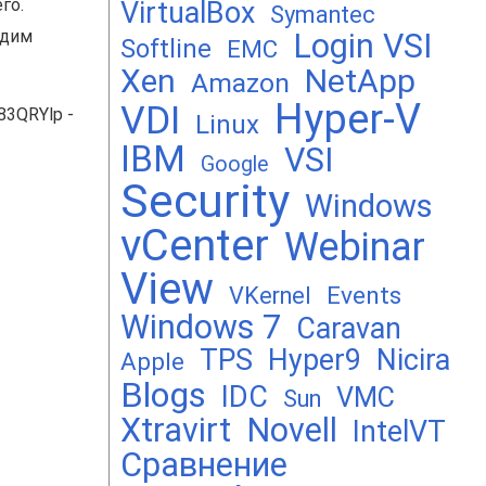
го.
VirtualBox
Symantec
одим
Login VSI
Softline
EMC
Xen
NetApp
Amazon
Hyper-V
VDI
3QRYlp -
Linux
IBM
VSI
Google
Security
Windows
vCenter
Webinar
View
Events
VKernel
Windows 7
Caravan
TPS
Hyper9
Nicira
Apple
Blogs
IDC
VMC
Sun
Xtravirt
Novell
IntelVT
Сравнение