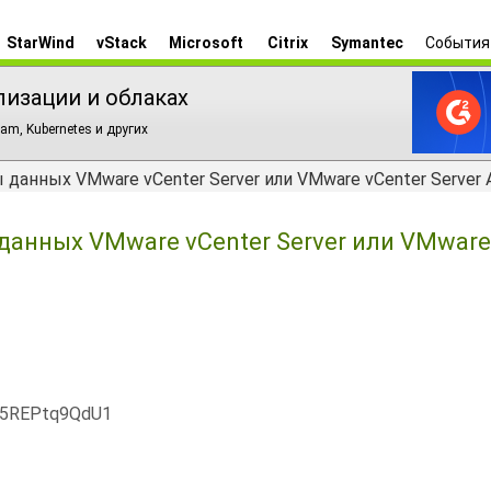
StarWind
vStack
Microsoft
Citrix
Symantec
События
лизации и облаках
am, Kubernetes и других
анных VMware vCenter Server или VMware vCenter Server A
данных VMware vCenter Server или VMware
x5REPtq9QdU1