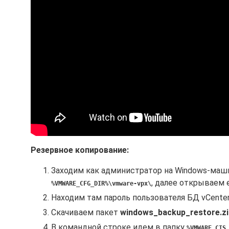
Резервное копирование:
Заходим как администратор на Windows-маши
, далее открываем 
%VMWARE_CFG_DIR%\vmware-vpx\
Находим там пароль пользователя БД vCenter
Скачиваем пакет
windows_backup_restore.zi
В командной строке идем в папку
%VMWARE_CIS