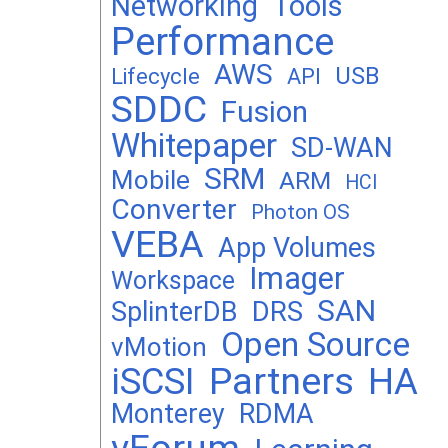
Networking
Tools
Performance
AWS
USB
Lifecycle
API
SDDC
Fusion
Whitepaper
SD-WAN
SRM
Mobile
ARM
HCI
Converter
Photon OS
VEBA
App Volumes
Imager
Workspace
SAN
DRS
SplinterDB
Open Source
vMotion
Partners
iSCSI
HA
Monterey
RDMA