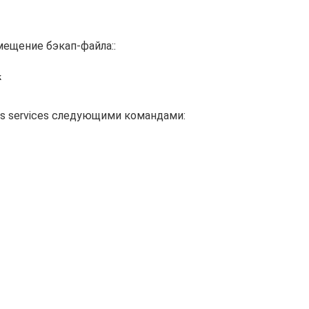
змещение бэкап-файла::
k
cs services следующими командами: