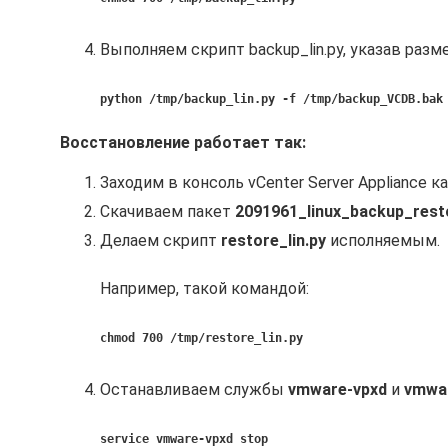
Выполняем скрипт backup_lin.py, указав раз
python /tmp/backup_lin.py -f /tmp/backup_VCDB.bak
Восстановление работает так:
Заходим в консоль vCenter Server Appliance ка
Скачиваем пакет
2091961_linux_backup_resto
Делаем скрипт
restore_lin.py
исполняемым.
Например, такой командой:
chmod 700 /tmp/restore_lin.py
Останавливаем службы
vmware-vpxd
и
vmwar
service vmware-vpxd stop