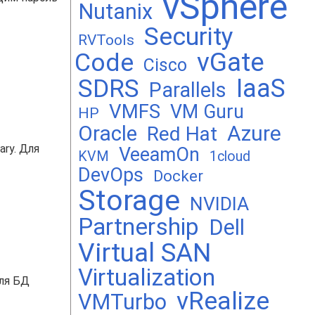
vSphere
Nutanix
Security
RVTools
vGate
Code
Cisco
SDRS
IaaS
Parallels
VMFS
VM Guru
HP
Oracle
Azure
Red Hat
ry. Для
VeeamOn
KVM
1cloud
DevOps
Docker
Storage
NVIDIA
Partnership
Dell
Virtual SAN
Virtualization
еля БД
vRealize
VMTurbo