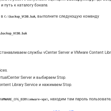
и путь к каталогу бэкапа.
п в
, выполните следующую команду
C:\backup_VCDB.bak
:\backup_VCDB.bak
танавливаем службы vCenter Server и VMware Content Libra
ices.
ualCenter Server и выбираем Stop.
tent Library Service и нажимаем Stop.
, находим там пароль пользоват
%VMWARE_CFG_DIR%\vmware-vpx\