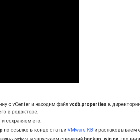
ну с vCenter и находим файл
vcdb.properties
в директори
его в редакторе.
 и сохраняем его.
p
по ссылке в конце статьи
VMware KB
и распаковываем е
и запускаем сценарий
backup_win.py
, где вв
_HOME%\Python\