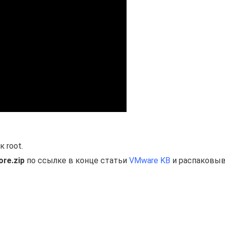
к root.
re.zip
по ссылке в конце статьи
VMware KB
и распаковыв