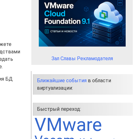
ожете
едствами
Зал Славы Рекламодателя
оздать
е.
ия БД
Ближайшие события
в области
виртуализации:
Быстрый переход:
VMware