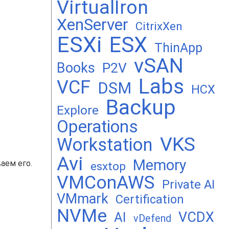
VirtualIron
XenServer
CitrixXen
ESXi
ESX
ThinApp
vSAN
Books
P2V
Labs
VCF
DSM
HCX
Backup
Explore
Operations
VKS
Workstation
Avi
Memory
аем его.
esxtop
VMConAWS
Private AI
VMmark
Certification
NVMe
VCDX
AI
vDefend