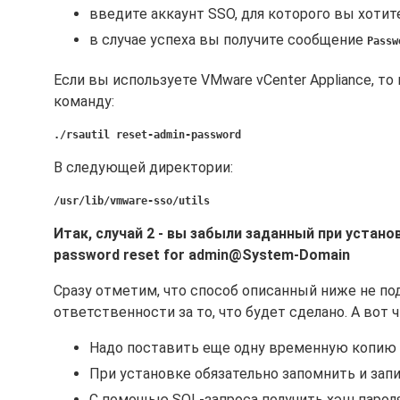
введите аккаунт SSO, для которого вы хотите
в случае успеха вы получите сообщение
Passw
Если вы используете VMware vCenter Appliance, т
команду:
./rsautil reset-admin-password
В следующей директории:
/usr/lib/vmware-sso/utils
Итак, случай 2 - вы забыли заданный при устано
password reset for adm
in@System-Domain
Сразу отметим, что способ описанный ниже не по
ответственности за то, что будет сделано. А вот ч
Надо поставить еще одну временную копию 
При установке обязательно запомнить и запи
С помощью SQL-запроса получить хэш пароля 