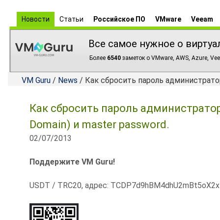
Новости
Статьи
Российское ПО
VMware
Veeam
Все самое нужное о виртуа
Более
6540
заметок о VMware, AWS, Azure, Vee
VM Guru
/
News
/ Как сбросить пароль администратор
Как сбросить пароль администратор
Domain) и master password.
02/07/2013
Поддержите VM Guru!
USDT / TRC20, адрес: TCDP7d9hBM4dhU2mBt5oX2