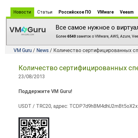
Новости
Статьи
Российское ПО
VMware
Veeam
Все самое нужное о виртуа
Более
6540
заметок о VMware, AWS, Azure, Vee
VM Guru
/
News
/ Количество сертифицированных сп
Количество сертифицированных спе
23/08/2013
Поддержите VM Guru!
USDT / TRC20, адрес: TCDP7d9hBM4dhU2mBt5oX2