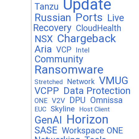
Update
Tanzu
Ports
Russian
Live
Recovery
CloudHealth
Chargeback
NSX
Aria
VCP
Intel
Community
Ransomware
VMUG
Network
Stretched
VCPP
Data Protection
DPU
Omnissa
V2V
ONE
Skyline
EUC
Host Client
Horizon
GenAI
SASE
Workspace ONE