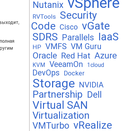
vSphere
Nutanix
Security
RVTools
 выходит,
vGate
Code
Cisco
SDRS
IaaS
Parallels
полная
VMFS
VM Guru
HP
другим
Oracle
Azure
Red Hat
VeeamOn
KVM
1cloud
DevOps
Docker
Storage
NVIDIA
Partnership
Dell
Virtual SAN
Virtualization
vRealize
VMTurbo