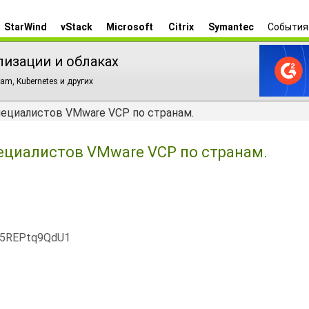
StarWind
vStack
Microsoft
Citrix
Symantec
События
лизации и облаках
am, Kubernetes и других
ециалистов VMware VCP по странам.
циалистов VMware VCP по странам.
x5REPtq9QdU1