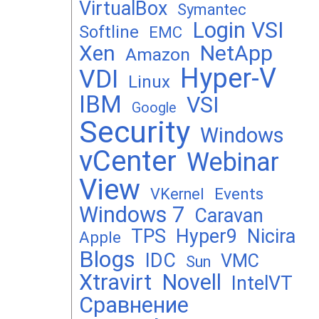
VirtualBox
Symantec
Login VSI
Softline
EMC
Xen
NetApp
Amazon
Hyper-V
VDI
Linux
IBM
VSI
Google
Security
Windows
vCenter
Webinar
View
Events
VKernel
Windows 7
Caravan
TPS
Hyper9
Nicira
Apple
Blogs
IDC
VMC
Sun
Xtravirt
Novell
IntelVT
Сравнение