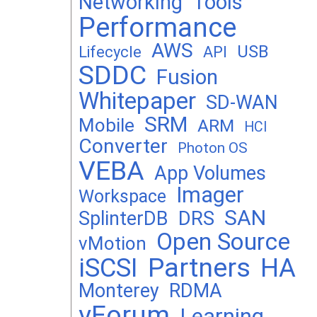
Networking
Tools
Performance
AWS
USB
Lifecycle
API
SDDC
Fusion
Whitepaper
SD-WAN
SRM
Mobile
ARM
HCI
Converter
Photon OS
VEBA
App Volumes
Imager
Workspace
SAN
DRS
SplinterDB
Open Source
vMotion
Partners
iSCSI
HA
Monterey
RDMA
vForum
Learning