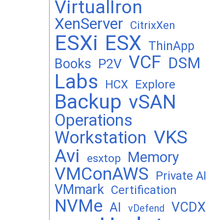
VirtualIron
XenServer
CitrixXen
ESXi
ESX
ThinApp
VCF
DSM
Books
P2V
Labs
Explore
HCX
Backup
vSAN
Operations
VKS
Workstation
Avi
Memory
esxtop
VMConAWS
Private AI
VMmark
Certification
NVMe
VCDX
AI
vDefend