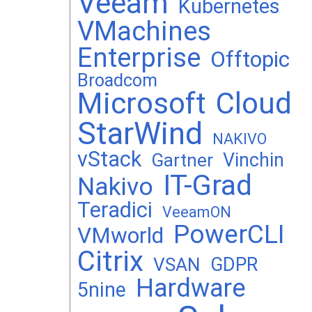
Veeam
Kubernetes
VMachines
Enterprise
Offtopic
Broadcom
Microsoft
Cloud
StarWind
NAKIVO
vStack
Vinchin
Gartner
IT-Grad
Nakivo
Teradici
VeeamON
PowerCLI
VMworld
Citrix
GDPR
VSAN
Hardware
5nine