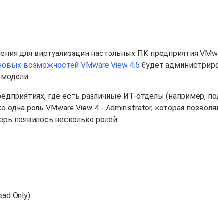
шения для виртуализации настольных ПК предприятия VMwa
новых возможностей VMware View 4.5
будет администрир
 модели.
едприятиях, где есть различные ИТ-отделы (например, п
 одна роль VMware View 4 - Administrator, которая позволя
ерь появилось несколько ролей:
ead Only)