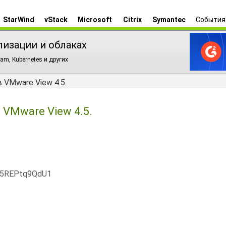
StarWind
vStack
Microsoft
Citrix
Symantec
События
лизации и облаках
am, Kubernetes и других
 VMware View 4.5.
 VMware View 4.5.
x5REPtq9QdU1