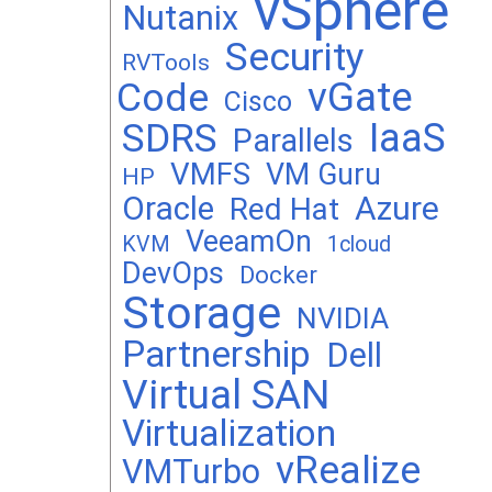
vSphere
Nutanix
Security
RVTools
vGate
Code
Cisco
SDRS
IaaS
Parallels
VMFS
VM Guru
HP
Oracle
Azure
Red Hat
VeeamOn
KVM
1cloud
DevOps
Docker
Storage
NVIDIA
Partnership
Dell
Virtual SAN
Virtualization
vRealize
VMTurbo