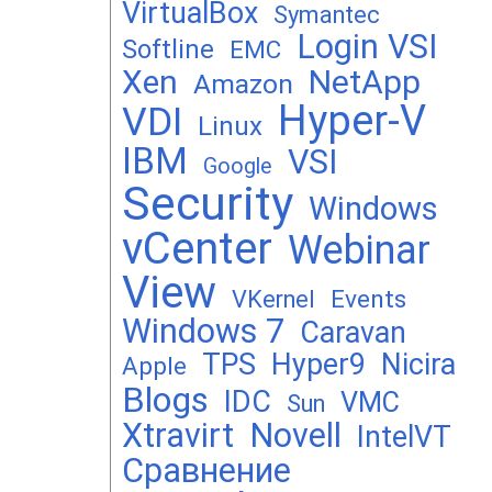
VirtualBox
Symantec
Login VSI
Softline
EMC
Xen
NetApp
Amazon
Hyper-V
VDI
Linux
IBM
VSI
Google
Security
Windows
vCenter
Webinar
View
Events
VKernel
Windows 7
Caravan
TPS
Hyper9
Nicira
Apple
Blogs
IDC
VMC
Sun
Xtravirt
Novell
IntelVT
Сравнение