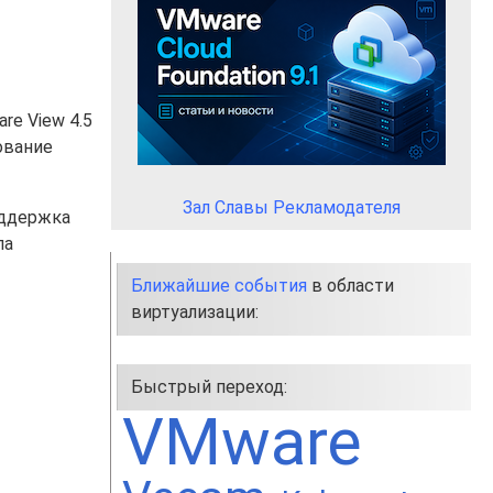
re View 4.5
ование
Зал Славы Рекламодателя
оддержка
ла
Ближайшие события
в области
виртуализации:
Быстрый переход:
VMware