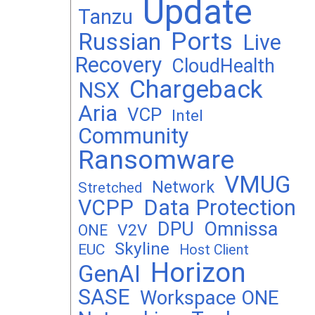
Update
Tanzu
Ports
Russian
Live
Recovery
CloudHealth
Chargeback
NSX
Aria
VCP
Intel
Community
Ransomware
VMUG
Network
Stretched
VCPP
Data Protection
DPU
Omnissa
V2V
ONE
Skyline
EUC
Host Client
Horizon
GenAI
SASE
Workspace ONE