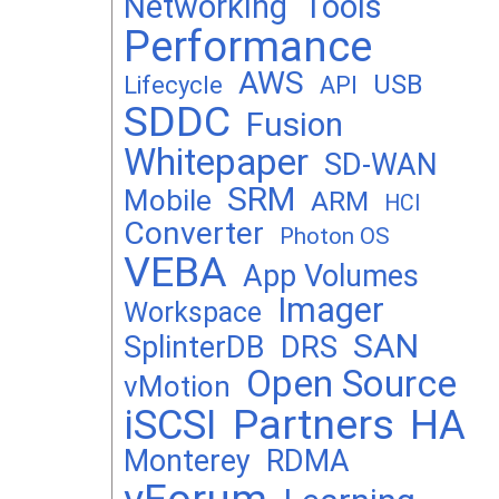
Networking
Tools
Performance
AWS
USB
Lifecycle
API
SDDC
Fusion
Whitepaper
SD-WAN
SRM
Mobile
ARM
HCI
Converter
Photon OS
VEBA
App Volumes
Imager
Workspace
SAN
DRS
SplinterDB
Open Source
vMotion
Partners
iSCSI
HA
Monterey
RDMA