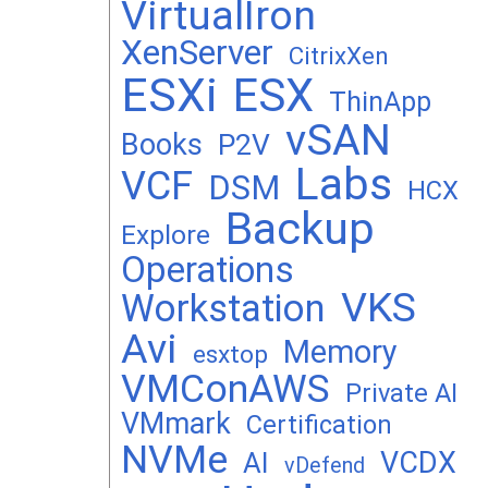
VirtualIron
XenServer
CitrixXen
ESXi
ESX
ThinApp
vSAN
Books
P2V
Labs
VCF
DSM
HCX
Backup
Explore
Operations
VKS
Workstation
Avi
Memory
esxtop
VMConAWS
Private AI
VMmark
Certification
NVMe
VCDX
AI
vDefend