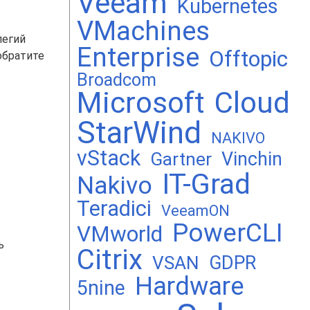
Veeam
Kubernetes
VMachines
легий
Enterprise
Offtopic
обратите
Broadcom
Microsoft
Cloud
StarWind
NAKIVO
vStack
Vinchin
Gartner
IT-Grad
Nakivo
Teradici
VeeamON
PowerCLI
VMworld
ь
Citrix
GDPR
VSAN
Hardware
5nine