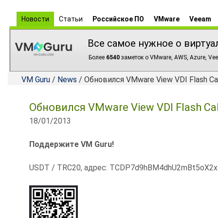
Новости
Статьи
Российское ПО
VMware
Veeam
Все самое нужное о виртуа
Более
6540
заметок о VMware, AWS, Azure, Vee
VM Guru
/
News
/ Обновился VMware View VDI Flash Cal
Обновился VMware View VDI Flash Cal
18/01/2013
Поддержите VM Guru!
USDT / TRC20, адрес: TCDP7d9hBM4dhU2mBt5oX2