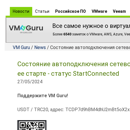
Новости
Статьи
Российское ПО
VMware
Veeam
Все самое нужное о виртуа
Более
6540
заметок о VMware, AWS, Azure, Vee
VM Guru
/
News
/ Состояние автоподключения сетевог
Состояние автоподключения сетево
ее старте - статус StartConnected
27/05/2024
Поддержите VM Guru!
USDT / TRC20, адрес: TCDP7d9hBM4dhU2mBt5oX2