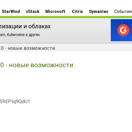
StarWind
vStack
Microsoft
Citrix
Symantec
События
лизации и облаках
am, Kubernetes и других
3.0 - новые возможности.
3.0 - новые возможности.
x5REPtq9QdU1