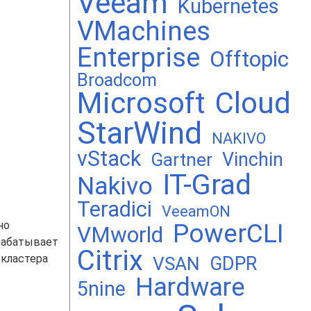
Veeam
Kubernetes
VMachines
Enterprise
Offtopic
Broadcom
Microsoft
Cloud
StarWind
NAKIVO
vStack
Vinchin
Gartner
IT-Grad
Nakivo
Teradici
VeeamON
но
PowerCLI
VMworld
брабатывает
Citrix
 кластера
GDPR
VSAN
Hardware
5nine