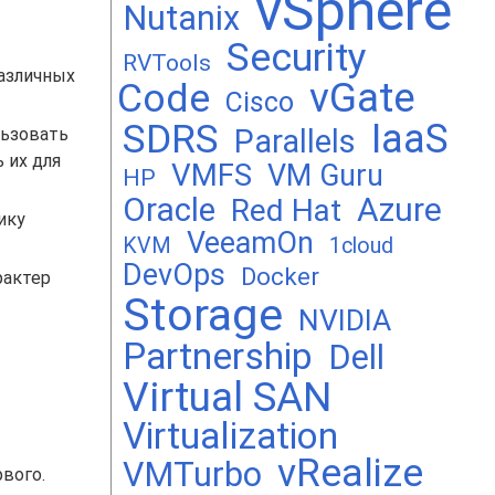
vSphere
Nutanix
Security
RVTools
азличных
vGate
Code
Cisco
SDRS
IaaS
Parallels
льзовать
 их для
VMFS
VM Guru
HP
Oracle
Azure
Red Hat
ику
VeeamOn
KVM
1cloud
DevOps
Docker
рактер
Storage
NVIDIA
Partnership
Dell
Virtual SAN
Virtualization
vRealize
VMTurbo
вого.