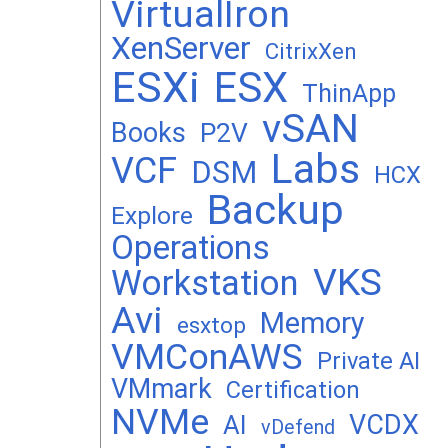
VirtualIron
XenServer
CitrixXen
ESXi
ESX
ThinApp
vSAN
Books
P2V
Labs
VCF
DSM
HCX
Backup
Explore
Operations
VKS
Workstation
Avi
Memory
esxtop
VMConAWS
Private AI
VMmark
Certification
NVMe
VCDX
AI
vDefend