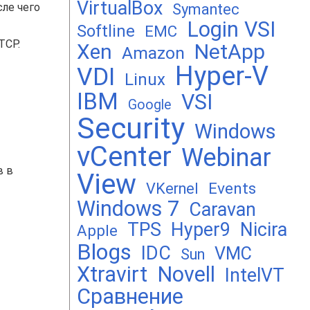
VirtualBox
сле чего
Symantec
Login VSI
Softline
EMC
TCP.
Xen
NetApp
Amazon
Hyper-V
VDI
Linux
IBM
VSI
Google
Security
Windows
vCenter
Webinar
в в
View
Events
VKernel
Windows 7
Caravan
TPS
Hyper9
Nicira
Apple
Blogs
IDC
VMC
Sun
Xtravirt
Novell
IntelVT
Сравнение