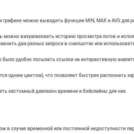
 графике можно выводить функции MIN, MAX и AVG для р
ь можно визуализовать историю просмотра логов и испо
авнить два разных запроса в снапшотах или использовать
но было удобно посылать ссылки на интерактивную аналит
ся одним цветом), что позволяет быстрее распознать ха
ть кастомный диапазон времени и бэйслайны для них.
ом в случае временной или постоянной недоступности пер