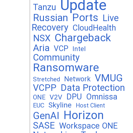
Update
Tanzu
Ports
Russian
Live
Recovery
CloudHealth
Chargeback
NSX
Aria
VCP
Intel
Community
Ransomware
VMUG
Network
Stretched
VCPP
Data Protection
DPU
Omnissa
V2V
ONE
Skyline
EUC
Host Client
Horizon
GenAI
SASE
Workspace ONE