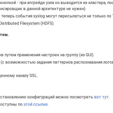
нопкой - при апгрейде узла он выводится из кластера, по
ансировщик в данной архитектуре не нужен).
теперь события syslog могут пересылаться не только по 
tributed Filesystem (HDFS).
стем.
 путем применения настроек на группу (из GUI).
 (с возможностью задания паттернов распознавания лого
енному каналу SSL.
сстановлению конфигураций можно посмотреть
вот тут
.
s доступны по
этой ссылке
.