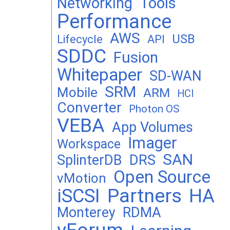
Networking
Tools
Performance
AWS
USB
Lifecycle
API
SDDC
Fusion
Whitepaper
SD-WAN
SRM
Mobile
ARM
HCI
Converter
Photon OS
VEBA
App Volumes
Imager
Workspace
SAN
DRS
SplinterDB
Open Source
vMotion
Partners
iSCSI
HA
Monterey
RDMA