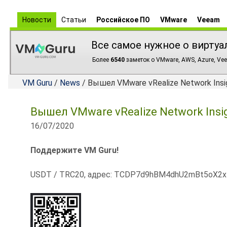
Новости
Статьи
Российское ПО
VMware
Veeam
Все самое нужное о виртуа
Более
6540
заметок о VMware, AWS, Azure, Vee
VM Guru
/
News
/ Вышел VMware vRealize Network Insig
Вышел VMware vRealize Network Insig
16/07/2020
Поддержите VM Guru!
USDT / TRC20, адрес: TCDP7d9hBM4dhU2mBt5oX2