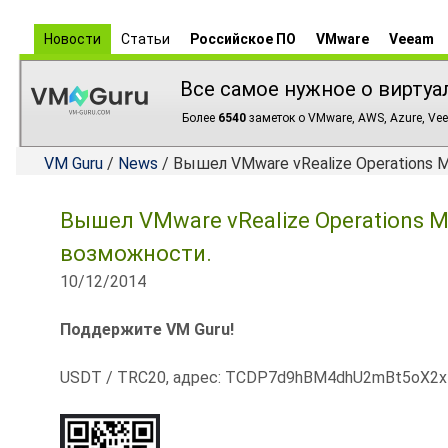
Новости
Статьи
Российское ПО
VMware
Veeam
Все самое нужное о виртуа
Более
6540
заметок о VMware, AWS, Azure, Vee
VM Guru
/
News
/ Вышел VMware vRealize Operations M
Вышел VMware vRealize Operations Ma
возможности.
10/12/2014
Поддержите VM Guru!
USDT / TRC20, адрес: TCDP7d9hBM4dhU2mBt5oX2