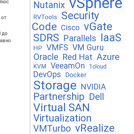
vSphere
плюс
Nutanix
Security
RVTools
 от
vGate
Code
Cisco
d до
SDRS
IaaS
Parallels
равно
VMFS
VM Guru
HP
Oracle
Azure
Red Hat
VeeamOn
KVM
1cloud
DevOps
Docker
Storage
NVIDIA
Partnership
Dell
Virtual SAN
Virtualization
vRealize
VMTurbo