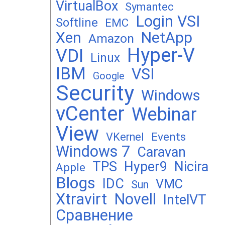
VirtualBox
Symantec
Login VSI
Softline
EMC
Xen
NetApp
Amazon
Hyper-V
VDI
Linux
IBM
VSI
Google
Security
Windows
vCenter
Webinar
View
Events
VKernel
Windows 7
Caravan
TPS
Hyper9
Nicira
Apple
Blogs
IDC
VMC
Sun
Xtravirt
Novell
IntelVT
Сравнение