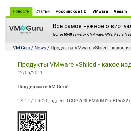
Новости
Статьи
Российское ПО
VMware
Veeam
Все самое нужное о виртуа
Более
6540
заметок о VMware, AWS, Azure, Vee
VM Guru
/
News
/ Продукты VMware vShiled - какое и
Продукты VMware vShiled - какое и
12/05/2011
Поддержите VM Guru!
USDT / TRC20, адрес: TCDP7d9hBM4dhU2mBt5oX2