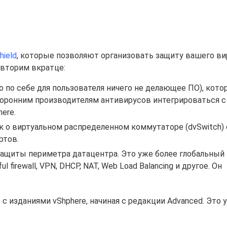
ield
, которые позволяют организовать защиту вашего ви
овторим вкратце:
мо по себе для пользователя ничего не делающее ПО), кото
торонним производителям антивирусов интегрироваться с
ere.
к о виртуальном распределенном коммутаторе (dvSwitch) 
ртов.
защиты периметра датацентра. Это уже более глобальный 
 firewall, VPN, DHCP, NAT, Web Load Balancing и другое. Он
 с изданиями vShphere, начиная с редакции Advanced. Это 