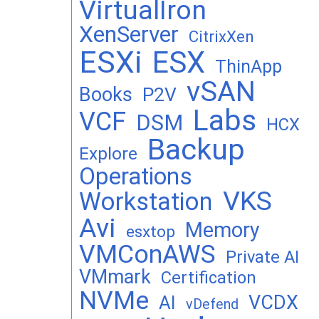
VirtualIron
XenServer
CitrixXen
ESXi
ESX
ThinApp
vSAN
Books
P2V
Labs
VCF
DSM
HCX
Backup
Explore
Operations
VKS
Workstation
Avi
Memory
esxtop
VMConAWS
Private AI
VMmark
Certification
NVMe
VCDX
AI
vDefend