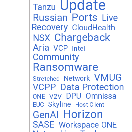
Update
Tanzu
Ports
Russian
Live
Recovery
CloudHealth
Chargeback
NSX
Aria
VCP
Intel
Community
Ransomware
VMUG
Network
Stretched
VCPP
Data Protection
DPU
Omnissa
V2V
ONE
Skyline
EUC
Host Client
Horizon
GenAI
SASE
Workspace ONE