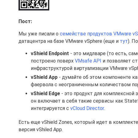
Пост:
Мы уже писали о
семействе продуктов VMware vSh
датацентра на базе VMware vSphere (еще и
тут
). П
vShield Endpoint
- это мидлваре (то есть, са
построено поверх
VMsafe API
и позволяет с
инфраструктурой виртуализации VMware vSph
vShield App
- думайте об этом компоненте ка
фаервола с неограниченным количеством по
vShield Edge
- это продукт для комплексной 
он включает в себя такие сервисы как Stateful
интегрируется с
vCloud Director
.
Есть еще vShield Zones, который идет в комплекте
версия vShiled App.