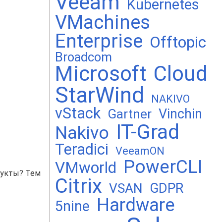
Veeam
Kubernetes
VMachines
Enterprise
Offtopic
Broadcom
Microsoft
Cloud
StarWind
NAKIVO
vStack
Vinchin
Gartner
IT-Grad
Nakivo
Teradici
VeeamON
PowerCLI
VMworld
дукты? Тем
Citrix
GDPR
VSAN
Hardware
5nine