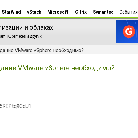
StarWind
vStack
Microsoft
Citrix
Symantec
События
лизации и облаках
am, Kubernetes и других
здание VMware vSphere необходимо?
здание VMware vSphere необходимо?
x5REPtq9QdU1