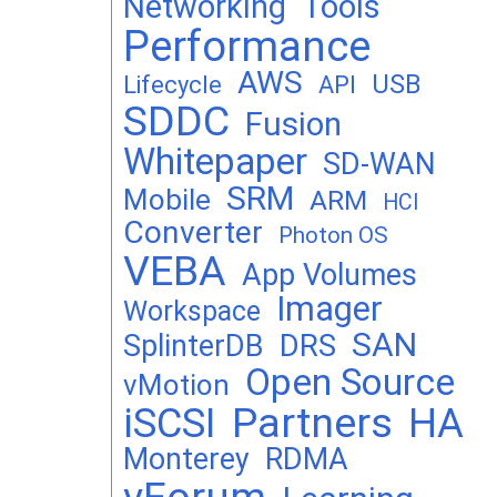
Networking
Tools
Performance
AWS
USB
Lifecycle
API
SDDC
Fusion
Whitepaper
SD-WAN
SRM
Mobile
ARM
HCI
Converter
Photon OS
VEBA
App Volumes
Imager
Workspace
SAN
DRS
SplinterDB
Open Source
vMotion
Partners
iSCSI
HA
Monterey
RDMA