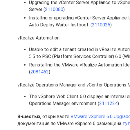
Upgrading the vCenter Server Appliance to vSph
Server (
2110080
)
Installing or upgrading vCenter Server Appliance t
Auto Deploy Waiter firstboot. (
2110025
)
vRealize Automation:
Unable to edit a tenant created in vRealize Aut
5.5 to PSC (Platform Services Controller) 6.0 (W
Reinstalling the VMware vRealize Automation Ide
(
2081462
)
vRealize Operations Manager and vCenter Operations 
The vSphere Web Client 6.0 displays an internal er
Operations Manager environment (
2111224
)
В-шестых
, открываете
VMware vSphere 6.0 Upgrade
документация по VMware vSphere 6 размещена
тут