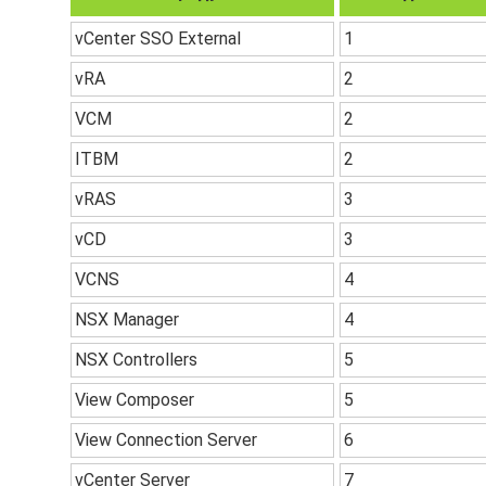
vCenter SSO External
1
vRA
2
VCM
2
ITBM
2
vRAS
3
vCD
3
VCNS
4
NSX Manager
4
NSX Controllers
5
View Composer
5
View Connection Server
6
vCenter Server
7