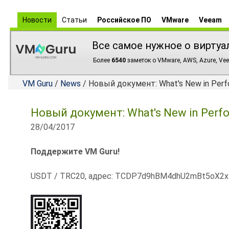
Новости
Статьи
Российское ПО
VMware
Veeam
Все самое нужное о виртуа
Более
6540
заметок о VMware, AWS, Azure, Vee
VM Guru
/
News
/ Новый документ: What's New in Perf
Новый документ: What's New in Perf
28/04/2017
Поддержите VM Guru!
USDT / TRC20, адрес: TCDP7d9hBM4dhU2mBt5oX2