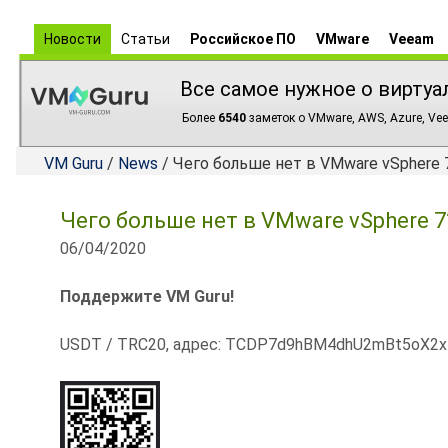
Новости
Статьи
Российское ПО
VMware
Veeam
Все самое нужное о виртуа
Более
6540
заметок о VMware, AWS, Azure, Vee
VM Guru
/
News
/ Чего больше нет в VMware vSphere 
Чего больше нет в VMware vSphere 7
06/04/2020
Поддержите VM Guru!
USDT / TRC20, адрес: TCDP7d9hBM4dhU2mBt5oX2