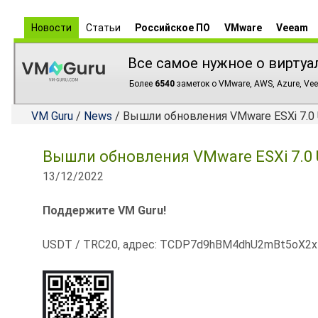
Новости
Статьи
Российское ПО
VMware
Veeam
Все самое нужное о виртуа
Более
6540
заметок о VMware, AWS, Azure, Vee
VM Guru
/
News
/ Вышли обновления VMware ESXi 7.0 U
Вышли обновления VMware ESXi 7.0 Up
13/12/2022
Поддержите VM Guru!
USDT / TRC20, адрес: TCDP7d9hBM4dhU2mBt5oX2