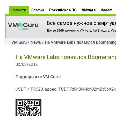
Новости
Статьи
Российское ПО
VMware
Veeam
Все самое нужное о виртуа
Более
6540
заметок о VMware, AWS, Azure, Vee
VM Guru
/
News
/ На VMware Labs появился Boomerang
На VMware Labs появился Boomerang 
02/08/2012
Поддержите VM Guru!
USDT / TRC20, адрес: TCDP7d9hBM4dhU2mBt5oX2