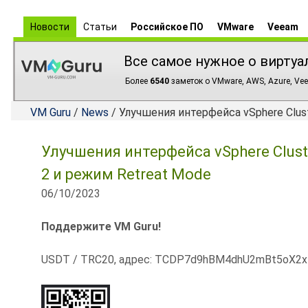
Новости
Статьи
Российское ПО
VMware
Veeam
Все самое нужное о виртуа
Более
6540
заметок о VMware, AWS, Azure, Vee
VM Guru
/
News
/ Улучшения интерфейса vSphere Clust
Улучшения интерфейса vSphere Cluste
2 и режим Retreat Mode
06/10/2023
Поддержите VM Guru!
USDT / TRC20, адрес: TCDP7d9hBM4dhU2mBt5oX2