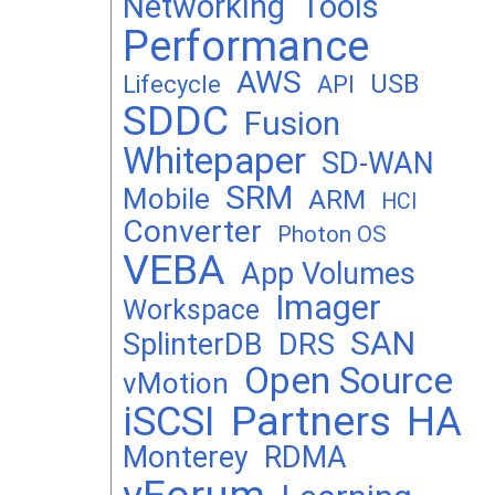
Networking
Tools
Performance
AWS
USB
Lifecycle
API
SDDC
Fusion
Whitepaper
SD-WAN
SRM
Mobile
ARM
HCI
Converter
Photon OS
VEBA
App Volumes
Imager
Workspace
SAN
DRS
SplinterDB
Open Source
vMotion
Partners
iSCSI
HA
Monterey
RDMA