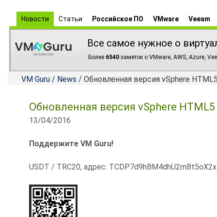
Новости
Статьи
Российское ПО
VMware
Veeam
Все самое нужное о виртуа
Более
6540
заметок о VMware, AWS, Azure, Vee
VM Guru
/
News
/ Обновленная версия vSphere HTML5 
Обновленная версия vSphere HTML5 W
13/04/2016
Поддержите VM Guru!
USDT / TRC20, адрес: TCDP7d9hBM4dhU2mBt5oX2