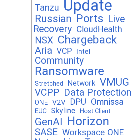
Update
Tanzu
Ports
Russian
Live
Recovery
CloudHealth
Chargeback
NSX
Aria
VCP
Intel
Community
Ransomware
VMUG
Network
Stretched
VCPP
Data Protection
DPU
Omnissa
V2V
ONE
Skyline
EUC
Host Client
Horizon
GenAI
SASE
Workspace ONE