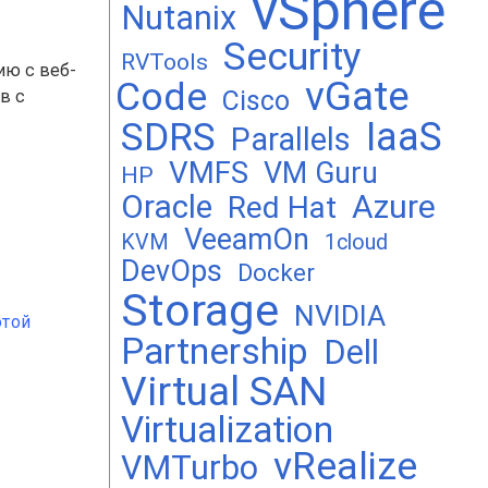
vSphere
Nutanix
Security
RVTools
ию с веб-
vGate
Code
Cisco
в с
SDRS
IaaS
Parallels
VMFS
VM Guru
HP
Oracle
Azure
Red Hat
VeeamOn
KVM
1cloud
DevOps
Docker
Storage
NVIDIA
этой
Partnership
Dell
Virtual SAN
Virtualization
vRealize
VMTurbo