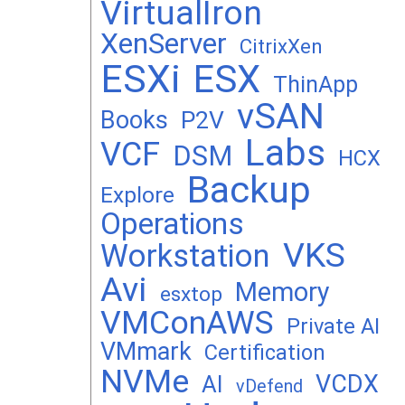
VirtualIron
XenServer
CitrixXen
ESXi
ESX
ThinApp
vSAN
Books
P2V
Labs
VCF
DSM
HCX
Backup
Explore
Operations
VKS
Workstation
Avi
Memory
esxtop
VMConAWS
Private AI
VMmark
Certification
NVMe
VCDX
AI
vDefend