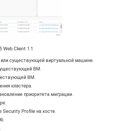
eb Client 1.1:
 или существующей виртуальной машине.
 существующей ВМ.
ществующей ВМ.
ния кластера.
тановление приоритета миграции.
ре.
ecurity Profile на хосте.
i.
.