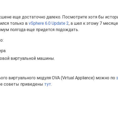
акшене еще достаточно далеко. Посмотрите хотя бы истор
вился только в
vSphere 6.0 Update 2
, а шел к этому 7 месяце
имум полгода еще придется подождать.
о:
ра.
новой виртуальной машины.
ого виртуального модуля OVA (Virtual Appliance) можно по
ные советы приведены
тут
.