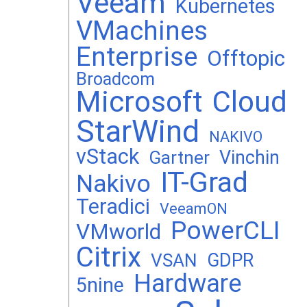
Veeam
Kubernetes
VMachines
Enterprise
Offtopic
Broadcom
Microsoft
Cloud
StarWind
NAKIVO
vStack
Vinchin
Gartner
IT-Grad
Nakivo
Teradici
VeeamON
PowerCLI
VMworld
Citrix
GDPR
VSAN
Hardware
5nine