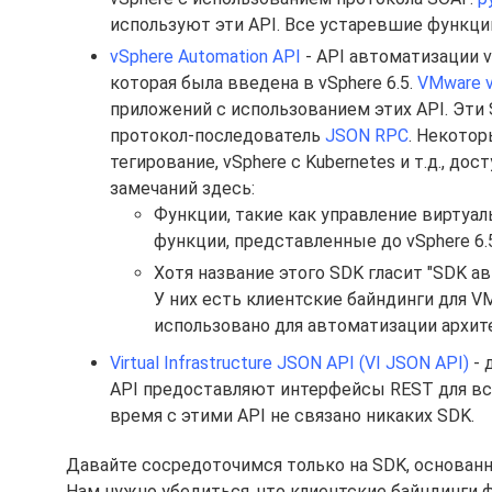
используют эти API. Все устаревшие функции
vSphere Automation API
- API автоматизации v
которая была введена в vSphere 6.5.
VMware v
приложений с использованием этих API. Эти
протокол-последователь
JSON RPC
. Некотор
тегирование, vSphere с Kubernetes и т.д., д
замечаний здесь:
Функции, такие как управление виртуал
функции, представленные до vSphere 6.5
Хотя название этого SDK гласит "SDK ав
У них есть клиентские байндинги для V
использовано для автоматизации архите
Virtual Infrastructure JSON API (VI JSON API)
- 
API предоставляют интерфейсы REST для все
время с этими API не связано никаких SDK.
Давайте сосредоточимся только на SDK, основанных
Нам нужно убедиться, что клиентские байндинги