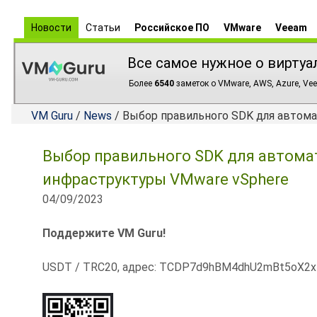
Новости
Статьи
Российское ПО
VMware
Veeam
Все самое нужное о виртуа
Более
6540
заметок о VMware, AWS, Azure, Vee
VM Guru
/
News
/ Выбор правильного SDK для автом
Выбор правильного SDK для автома
инфраструктуры VMware vSphere
04/09/2023
Поддержите VM Guru!
USDT / TRC20, адрес: TCDP7d9hBM4dhU2mBt5oX2