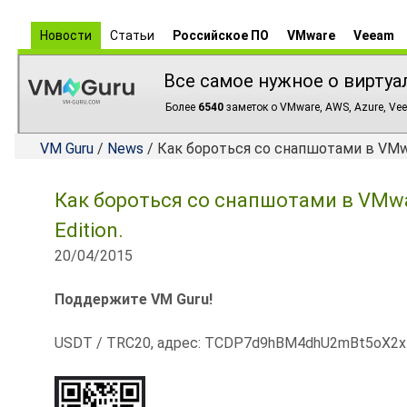
Новости
Статьи
Российское ПО
VMware
Veeam
Все самое нужное о виртуа
Более
6540
заметок о VMware, AWS, Azure, Vee
VM Guru
/
News
/ Как бороться со снапшотами в VMware
Как бороться со снапшотами в VMwar
Edition.
20/04/2015
Поддержите VM Guru!
USDT / TRC20, адрес: TCDP7d9hBM4dhU2mBt5oX2