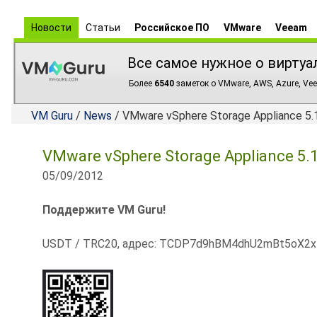
Новости
Статьи
Российское ПО
VMware
Veeam
Все самое нужное о виртуа
Более
6540
заметок о VMware, AWS, Azure, Vee
VM Guru
/
News
/ VMware vSphere Storage Appliance 
VMware vSphere Storage Appliance 5
05/09/2012
Поддержите VM Guru!
USDT / TRC20, адрес: TCDP7d9hBM4dhU2mBt5oX2