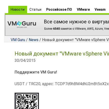
Новости
Статьи
Российское ПО
VMware
Veeam
Все самое нужное о виртуа
Более
6540
заметок о VMware, AWS, Azure, Vee
VM Guru
/
News
/ Новый документ "VMware vSphere Virt
Новый документ "VMware vSphere Virt
30/04/2015
Поддержите VM Guru!
USDT / TRC20, адрес: TCDP7d9hBM4dhU2mBt5oX2